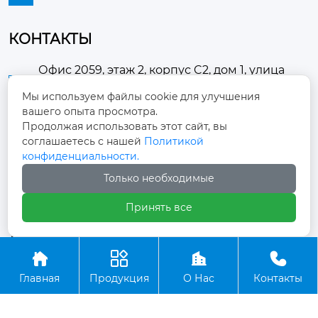
КОНТАКТЫ
Офис 2059, этаж 2, корпус C2, дом 1, улица
Хуанчанси, поселок Доугэчжуан, район

Мы используем файлы cookie для улучшения
Чаоян, город Пекин
вашего опыта просмотра.
Продолжая использовать этот сайт, вы
30057528@qq.com

соглашаетесь с нашей
Политикой
конфиденциальности.
+86-18695102982

Только необходимые
Принять все
Авторское право © ООО Пекин Жуйтай Тяньчэн




Транспортные Технологии
Главная
Продукция
О Нас
Контакты