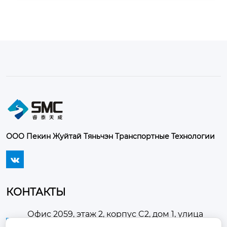
	Колейный агент является специальным ф
ункциональным модификатором ас...
ООО Пекин Жуйтай Тяньчэн Транспортные Технологии

КОНТАКТЫ
Офис 2059, этаж 2, корпус C2, дом 1, улица
Хуанчанси, поселок Доугэчжуан, район
