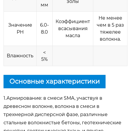
золы
мм
Не менее
Коэффициент
Значение
6.0-
чем в 5 раз
всасывания
PH
8.0
тяжелее
масла
волокна.
＜
Влажность
5%
Основные характеристики
1.Армирование: в смеси SMA, участвуя в
древесном волокне, волокна в смеси в
трехмерной дисперсной фазе, различные
стальные волокнистые бетоны, геотехнические
решетки, геотехническая ткань и другие