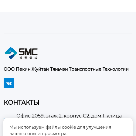
	XT - GS это эмульгатор, специально предна
значенный дл...
ООО Пекин Жуйтай Тяньчэн Транспортные Технологии

КОНТАКТЫ
Офис 2059, этаж 2, корпус C2, дом 1, улица
Хуанчанси, поселок Доугэчжуан, район

Мы используем файлы cookie для улучшения
Чаоян, город Пекин
вашего опыта просмотра.