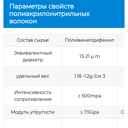
Параметры свойств
полиакрилонитрильных
волокон
Состав сырья
Поливинилдифенил
Т
Эквивалентный
13-21 μ m
диаметр
удельный вес
1.18 -1.2g /см 3
Интенсивность
≥ 500mpa
сопротивления
р
Модуль упругости
≥ 7.5Gpa
Св