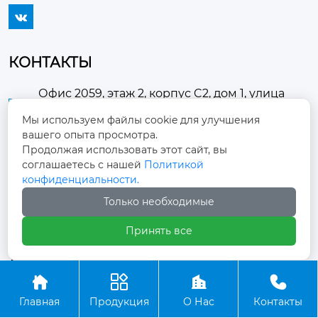

КОНТАКТЫ
Офис 2059, этаж 2, корпус C2, дом 1, улица
Хуанчанси, поселок Доугэчжуан, район

Мы используем файлы cookie для улучшения
Чаоян, город Пекин
вашего опыта просмотра.
Продолжая использовать этот сайт, вы
30057528@qq.com

соглашаетесь с нашей
Политикой
конфиденциальности.
+86-18695102982

Только необходимые
Принять все
Авторское право © ООО Пекин Жуйтай Тяньчэн




Транспортные Технологии
Главная
Продукция
О Нас
Контакты