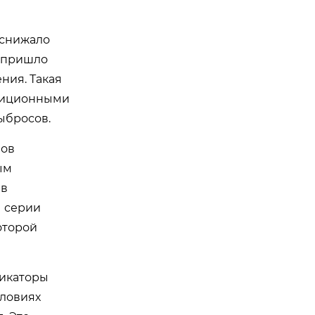
 снижало
е пришло
ния. Такая
адиционными
ыбросов.
лов
ым
 в
ы серии
оторой
фикаторы
словиях