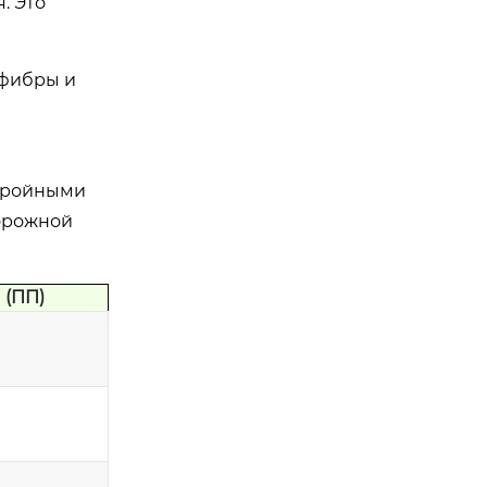
. Это
 фибры и
 тройными
дорожной
 (ПП)