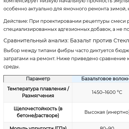
компенсирует низкую начальную прочность эмульс
особенно актуально для ямочного ремонта зимой,
Действие: При проектировании рецептуры смеси 
специализированных адгезионных добавок, а не по
Сравнительный анализ: Базальт против Стек
Выбор между типами фибры часто диктуется бюдж
затратами на ремонт. Ниже приведено сравнение 
среды.
Параметр
Базальтовое волок
Температура плавления /
1450–1600 °C
Размягчения
Щелочестойкость (в
Высокая (инертно
бетоне/растворе)
Модуль упругости (ГПа)
80–90