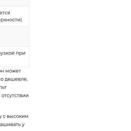
ется
рхности)
рузкой при
он может
но дешевле,
льт
 отсутствии
у с высоким
ашивать у