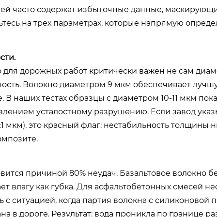
ей часто содержат избыточные данные, маскирующ
чьтесь на трех параметрах, которые напрямую опред
сти.
о для дорожных работ критически важен не сам диаме
ность. Волокно диаметром 9 мкм обеспечивает лучшу
. В наших тестах образцы с диаметром 10-11 мкм пок
влением усталостному разрушению. Если завод указ
1 мкм), это красный флаг: нестабильность толщины н
мпозите.
вится причиной 80% неудач. Базальтовое волокно б
т влагу как губка. Для асфальтобетонных смесей н
ь с ситуацией, когда партия волокна с силиконовой 
а в дороге. Результат: вода проникла по границе ра