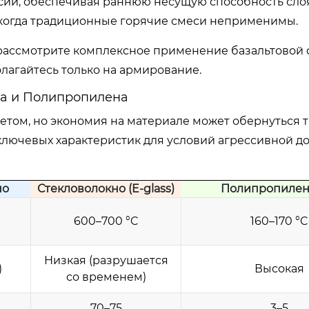
ии, обеспечивая раннюю несущую способность слоя
 когда традиционные горячие смеси неприменимы.
рассмотрите комплексное применение базальтовой
лагайтесь только на армирование.
ла и Полипропилена
етом, но экономия на материале может обернуться
ключевых характеристик для условий агрессивной 
но
Стекловолокно (E-glass)
Полипропилен
600–700 °C
160–170 °C
Низкая (разрушается
)
Высокая
со временем)
70–75
3–5