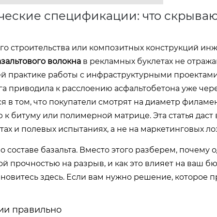
ические спецификации: что скрыва
го строительства или композитных конструкций ин
азальтового волокна
в рекламных буклетах не отраж
ей практике работы с инфраструктурными проектам
га приводила к расслоению асфальтобетона уже чере
я в том, что покупатели смотрят на диаметр филамен
 к битуму или полимерной матрице. Эта статья даст 
ах и полевых испытаниях, а не на маркетинговых лоз
составе базальта. Вместо этого разберем, почему о
ой прочностью на разрыв, и как это влияет на ваш бю
новитесь здесь. Если вам нужно решение, которое 
ии правильно