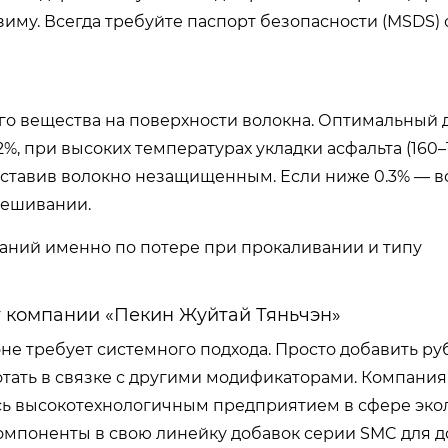
зиму. Всегда требуйте паспорт безопасности (MSDS) 
ого вещества на поверхности волокна. Оптимальный
2%, при высоких температурах укладки асфальта (160–
 оставив волокно незащищенным. Если ниже 0.3% — 
мешивании.
таний именно по потере при прокаливании и типу
т компании «Пекин Жуйтай Тяньчэн»
не требует системного подхода. Просто добавить р
отать в связке с другими модификаторами. Компания
ясь высокотехнологичным предприятием в сфере эко
омпоненты в свою линейку добавок серии SMC для 