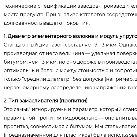
Технические спецификации заводов-производител
места продукта. При анализе каталогов сосредото
долговечность вашего покрытия.
1. Диаметр элементарного волокна и модуль упруго
Стандартный диапазон составляет 9–13 мкм. Однак
производная от него величина — удельная поверх
битумом, чем 13 мкм, но оно дороже в производстве
оптимальный баланс между стоимостью и сопроти
только “средний диаметр” без допуска (например, ±
неравномерному распределению напряжений в ко
2. Тип замасливателя (пропитки).
Это самый игнорируемый параметр, который стано
правильной пропитки гидрофильно — оно впитывае
пропитка, совместимая с битумом. Мы сталкивалис
(предназначенной для пластиков) была использован