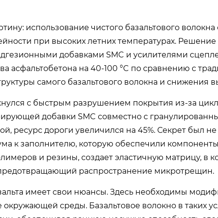
тину: использование чистого базальтового волокна
ейности при высоких летних температурах. Решени
дгезионными добавками SMC и усилителями сцепле
ва асфальтобетона на 40-100 °C по сравнению с тр
труктуры самого базальтового волокна и снижения в
кнулся с быстрым разрушением покрытия из-за цик
рирующей добавки SMC совместно с гранулированн
, ресурс дороги увеличился на 45%. Секрет был не
тума к заполнителю, которую обеспечили компонент
лимеров и резины, создает эластичную матрицу, в к
с, предотвращающий распространение микротрещин.
зальта имеет свои нюансы. Здесь необходимы моди
 окружающей среды. Базальтовое волокно в таких у