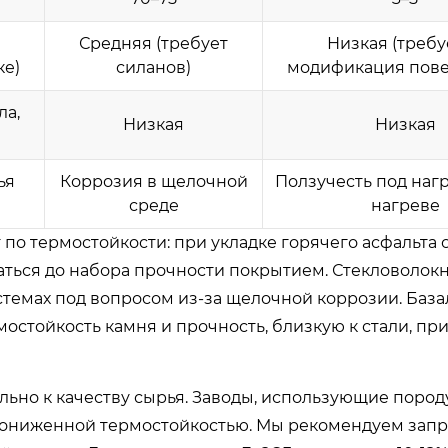
Средняя (требует
Низкая (требу
ке)
силанов)
модификация пове
ла,
Низкая
Низкая
ья
Коррозия в щелочной
Ползучесть под наг
среде
нагреве
по термостойкости: при укладке горячего асфальта 
аться до набора прочности покрытием. Стекловолок
темах под вопросом из-за щелочной коррозии. База
остойкость камня и прочность, близкую к стали, при
ельно к качеству сырья. Заводы, использующие пород
 пониженной термостойкостью. Мы рекомендуем запр