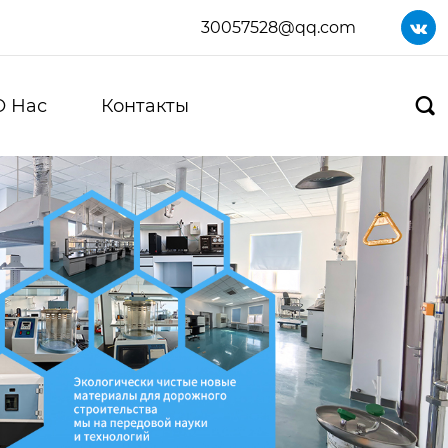
30057528@qq.com

О Нас
Контакты
