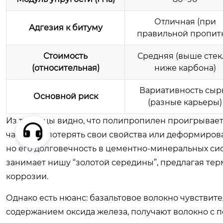
Отличная (при
Адгезия к битуму
правильной пропит
Стоимость
Средняя (выше стек
(относительная)
ниже карбона)
Вариативность сыр
Основной риск
(разные карьеры)
Из таблицы видно, что полипропилен проигрывает 
частично потерять свои свойства или деформиров
но его долговечность в цементно-минеральных сис
занимает нишу “золотой середины”, предлагая терм
коррозии.
Однако есть нюанс: базальтовое волокно чувствит
содержанием оксида железа, получают волокно с