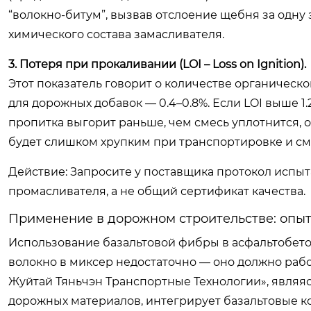
“волокно-битум”, вызвав отслоение щебня за одну 
химического состава замасливателя.
3. Потеря при прокаливании (LOI – Loss on Ignition).
Этот показатель говорит о количестве органическ
для дорожных добавок — 0.4–0.8%. Если LOI выше 1.
пропитка выгорит раньше, чем смесь уплотнится,
будет слишком хрупким при транспортировке и с
Действие: Запросите у поставщика протокол испы
промасливателя, а не общий сертификат качества.
Применение в дорожном строительстве: опы
Использование базальтовой фибры в асфальтобето
волокно в миксер недостаточно — оно должно раб
Жуйтай Тяньчэн Транспортные Технологии», явля
дорожных материалов, интегрирует базальтовые к