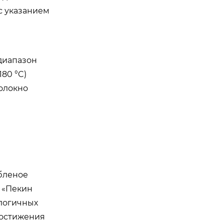
с указанием
 диапазон
180 °C)
волокно
убленое
 «Пекин
логичных
достижения