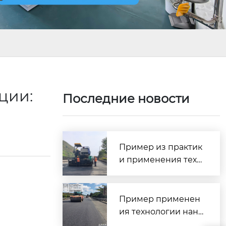
ции:
Последние новости
Пример из практик
и применения техн
ологии сверхтонког
о износостойкого п
окрытия SMC — про
Пример применен
ект профилактичес
ия технологии нане
кого обслуживания
сения сверхтонкого