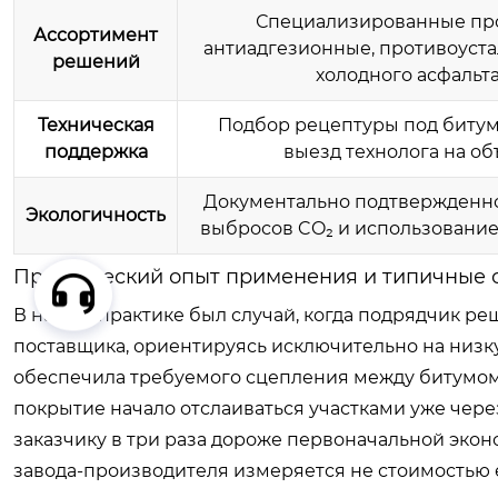
Специализированные про
Ассортимент
антиадгезионные, противоуста
решений
холодного асфальта
Техническая
Подбор рецептуры под битум 
поддержка
выезд технолога на объ
Документально подтвержденн
Экологичность
выбросов CO₂ и использование
Практический опыт применения и типичные
В нашей практике был случай, когда подрядчик ре
поставщика, ориентируясь исключительно на низкую
обеспечила требуемого сцепления между битумом
покрытие начало отслаиваться участками уже чере
заказчику в три раза дороже первоначальной экон
завода-производителя измеряется не стоимостью е