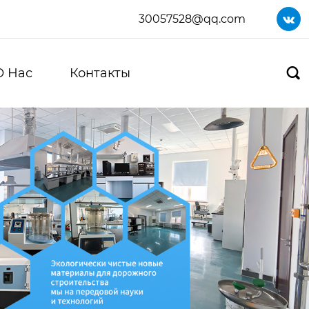
30057528@qq.com

О Нас
Контакты
