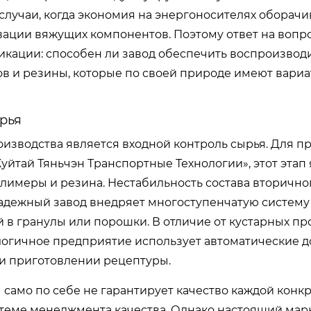
случаи, когда экономия на энергоносителях оборачи
вации вяжущих компонентов. Поэтому ответ на вопро
икации: способен ли завод обеспечить воспроизво
в и резины, которые по своей природе имеют вари
ырья
зводства является входной контроль сырья. Для п
йтай Тяньчэн Транспортные Технологии», этот этап 
олимеры и резина. Нестабильность состава вторично
Надежный завод внедряет многоступенчатую систему
в гранулы или порошки. В отличие от кустарных пр
логичное предприятие использует автоматические д
и приготовлении рецептуры.
 само по себе не гарантирует качество каждой конк
истеме менеджмента качества. Однако настоящий мар