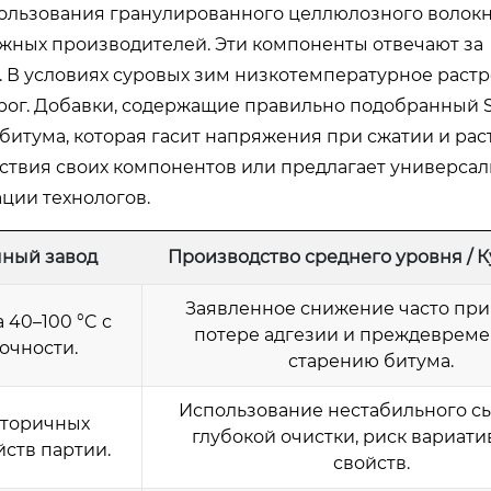
ользования гранулированного целлюлозного волокна
ежных производителей. Эти компоненты отвечают за
 В условиях суровых зим низкотемпературное раст
рог. Добавки, содержащие правильно подобранный 
битума, которая гасит напряжения при сжатии и рас
ствия своих компонентов или предлагает универса
ации технологов.
ный завод
Производство среднего уровня / 
Заявленное снижение часто при
40–100 °C с
потере адгезии и преждеврем
очности.
старению битума.
Использование нестабильного сы
вторичных
глубокой очистки, риск вариати
ств партии.
свойств.