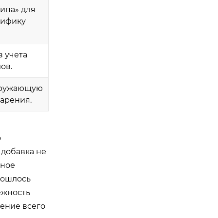
ипа» для
цифику
 учета
ов.
окружающую
арения.
о
 добавка не
жное
бошлось
ежность
чение всего