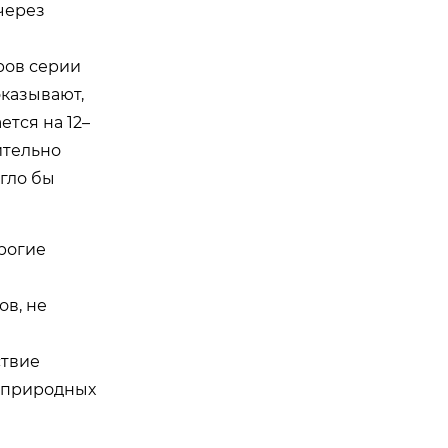
через
ров серии
оказывают,
тся на 12–
ительно
гло бы
рогие
в, не
ствие
х природных