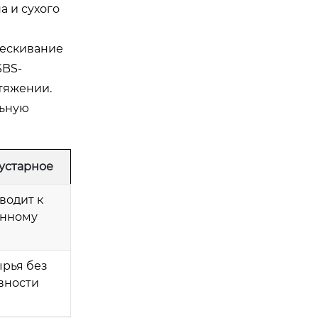
 и сухого
рескивание
SBS-
тяжении.
льную
Кустарное
водит к
енному
рья без
вности