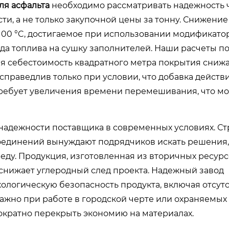
ля асфальта
необходимо рассматривать надежность 
и, а не только закупочной цены за тонну. Снижение
100 °C, достигаемое при использовании модификато
да топлива на сушку заполнителей. Наши расчеты п
ая себестоимость квадратного метра покрытия снижае
 справедлив только при условии, что добавка действ
требует увеличения времени перемешивания, что мо
 надежности поставщика в современных условиях. Ст
соединений вынуждают подрядчиков искать решения,
у. Продукция, изготовленная из вторичных ресурсо
 снижает углеродный след проекта. Надежный завод
логическую безопасность продукта, включая отсут
важно при работе в городской черте или охраняемы
ократно перекрыть экономию на материалах.