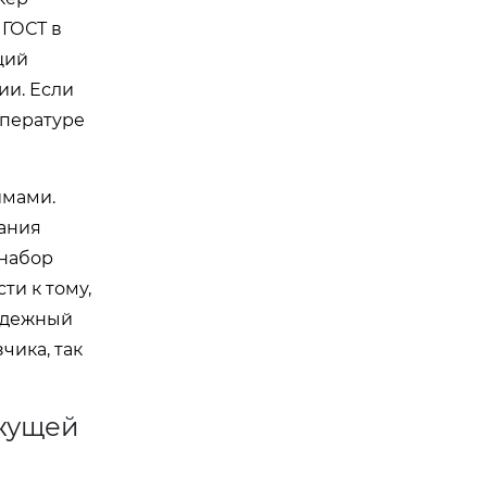
 ГОСТ в
щий
ии. Если
мпературе
имами.
вания
 набор
ти к тому,
Надежный
чика, так
яжущей