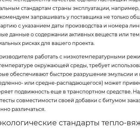
альным стандартам страны эксплуатации, например,
екомендуем запрашивать у поставщика не только об
партию с указанием даты производства и номера лин
ные данные о содержании активных веществ или те
иальных рисках для вашего проекта.
роизводителя работать с низкотемпературными реж
 температуре окружающей среды, требует использо
орые обеспечивают быстрое разрушение эмульсии и
едленно- или средне-распадающегося) может привес
отеряет подвижность еще в транспортном средстве. 
есты совместимости своей добавки с битумом заказ
нно различаться.
экологические стандарты тепло-в