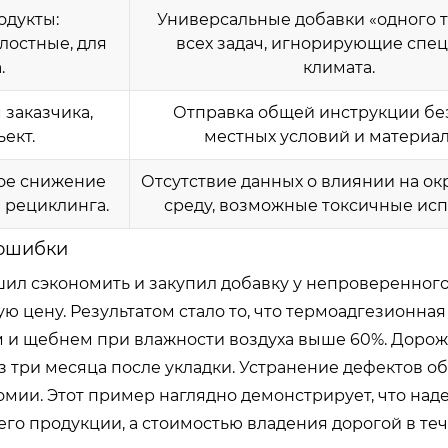
дукты:
Универсальные добавки «одного т
лостные, для
всех задач, игнорирующие спе
.
климата.
заказчика,
Отправка общей инструкции без
ект.
местных условий и материал
ое снижение
Отсутствие данных о влиянии на 
 рециклинга.
среду, возможные токсичные исп
 ошибки
шил сэкономить и закупил добавку у непроверенног
 цену. Результатом стало то, что термоадгезионная
 и щебнем при влажности воздуха выше 60%. Доро
з три месяца после укладки. Устранение дефектов о
омии. Этот пример наглядно демонстрирует, что над
го продукции, а стоимостью владения дорогой в те