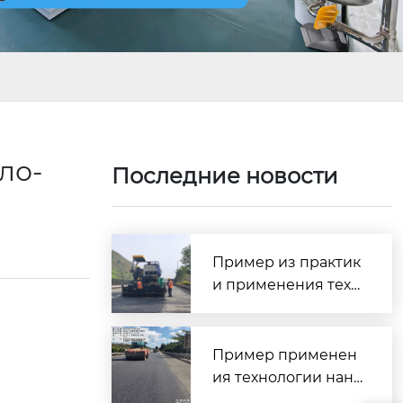
ло-
Последние новости
Пример из практик
и применения техн
ологии сверхтонког
о износостойкого п
окрытия SMC — про
Пример применен
ект профилактичес
ия технологии нане
кого обслуживания
сения сверхтонкого