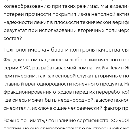
колееобразованию при таких режимах. Мы видели 
потерей прочности покрытия из-за неполной акти
надежности лежит в плоскости технической вериф
результат при использовании вторичных полимеро
состав?
Технологическая база и контроль качества с
Фундаментом надежности любого химического прои
серии SMC, разрабатываемой компанией «Пекин Жу
критическим, так как основой служат вторичные п
главный враг однородности конечного продукта. 
фракционирования отходов перед их переработкой 
где смесь может быть неоднородной, высокотехно
смесители, исключающие человеческий фактор пр
Важно понимать, что наличие сертификата ISO 9001
партии, но оно свидетельствует о выстроенной с