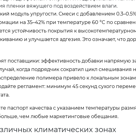
я пленки вяжущего под воздействием влаги.
ий модуль упругости. Смеси с добавлением 0.3–0.5
мации на 35–42% при температуре 60 °C по сравнен
тся устойчивость покрытия к высокотемпературно
ванию и улучшается адгезия. Это означает, что дор
рят поставщики: эффективность добавки напрямую з
учай, когда подрядчик сократил цикл смешивания на
распределение полимера привело к локальным зонам
людайте регламент: минимум 45 секунд сухого перем
ата.
те паспорт качества с указанием температуры разм
 больше, чем любые маркетинговые обещания.
зличных климатических зонах