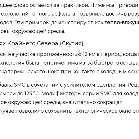
ющее слово остается за практикой. Ниже мы привод
ехнологий теплого асфальта позволило достичь резу
одов. Эти примеры демонстрируют, как
тепло-вяжущ
зовы окружающей среды.
ях Крайнего Севера (Якутия)
м на участке протяженностью 12 км в период, когда
технология была неприменима из-за быстрого остыв
иска термического шока при контакте с холодным осн
вка SMC в сочетании с усилителем сцепления. Рец
меси до 125 °C. Модификаторы серии SMC для холо
уре окружающей среды, значительно сокращая
случае позволило сохранить технологическое окно о