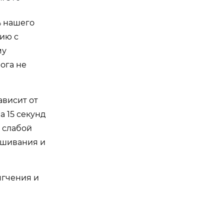
% нашего
ию с
му
ога не
ависит от
 15 секунд
 слабой
ешивания и
ягчения и