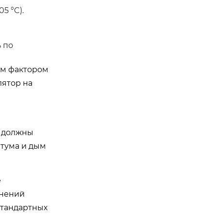
5 °C).
ь по
ым фактором
лятор на
ы должны
итума и дым
е
инений
стандартных