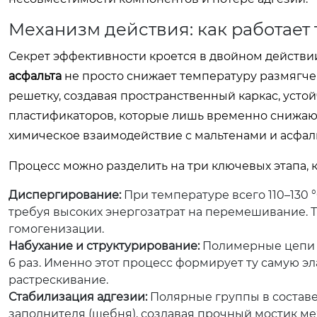
Механизм действия: как работает
Секрет эффективности кроется в двойном действи
асфальта
не просто снижает температуру размягче
решетку, создавая пространственный каркас, усто
пластификаторов, которые лишь временно снижают
химическое взаимодействие с мальтенами и асфал
Процесс можно разделить на три ключевых этапа, 
Диспергирование:
При температуре всего 110–130 
требуя высоких энергозатрат на перемешивание. Т
гомогенизации.
Набухание и структурирование:
Полимерные цепи п
6 раз. Именно этот процесс формирует ту самую э
растрескивание.
Стабилизация адгезии:
Полярные группы в составе
заполнителя (щебня), создавая прочный мостик 