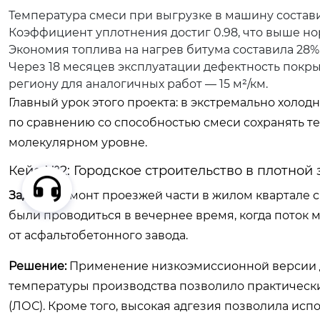
Температура смеси при выгрузке в машину составил
Коэффициент уплотнения достиг 0.98, что выше но
Экономия топлива на нагрев битума составила 28% 
Через 18 месяцев эксплуатации дефектность покрыт
региону для аналогичных работ — 15 м²/км.
Главный урок этого проекта: в экстремально холо
по сравнению со способностью смеси сохранять т
молекулярном уровне.
Кейс №2: Городское строительство в плотной 
Задача:
Ремонт проезжей части в жилом квартале 
были проводиться в вечернее время, когда поток 
от асфальтобетонного завода.
Решение:
Применение низкоэмиссионной версии д
температуры производства позволило практическ
(ЛОС). Кроме того, высокая адгезия позволила исп