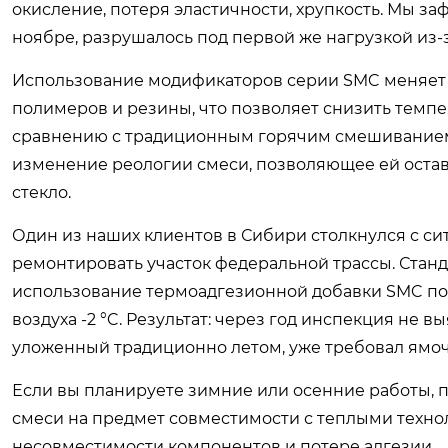
окисление, потеря эластичности, хрупкость. Мы за
ноябре, разрушалось под первой же нагрузкой из-
Использование модификаторов серии SMC меняет э
полимеров и резины, что позволяет снизить темпе
сравнению с традиционным горячим смешиванием. 
изменение реологии смеси, позволяющее ей остав
стекло.
Один из наших клиентов в Сибири столкнулся с си
ремонтировать участок федеральной трассы. Стан
использование термоадгезионной добавки SMC по
воздуха -2 °C. Результат: через год инспекция не в
уложенный традиционно летом, уже требовал ямоч
Если вы планируете зимние или осенние работы, 
смеси на предмет совместимости с теплыми техно
несовместимости компонентов и потере адгезии.