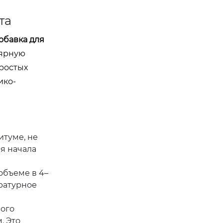
та
обавка для
лярную
простых
ико-
итуме, не
я начала
объеме в 4–
ературное
ного
. Это