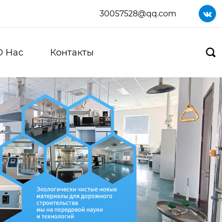
30057528@qq.com

О Нас
Контакты
