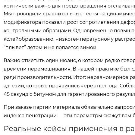
критически важно для предотвращения отслаивани
Мы проводили сравнительные тесты на динамическ
модификатора показали рост сопротивления дефор
контрольными образцами. Одновременно повышае
колейобразованию, низкотемпературному растрески
“плывет” летом и не лопается зимой.
Важно отметить один нюанс, о котором редко гово
времени перемешивания. В нашей практике был сл
ради производительности. Итог: неравномерное 
адгезии, которые проявились через полгода. Соб
45 секунд с битумом для гарантированного результ
При заказе партии материала обязательно запроси
индекса пенетрации — эти параметры скажут вам
Реальные кейсы применения в ра