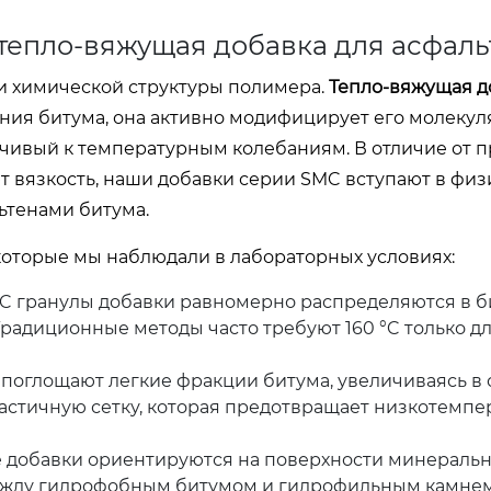
 тепло-вяжущая добавка для асфаль
и химической структуры полимера.
Тепло-вяжущая д
ния битума, она активно модифицирует его молеку
йчивый к температурным колебаниям. В отличие от 
 вязкость, наши добавки серии SMC вступают в физ
ьтенами битума.
которые мы наблюдали в лабораторных условиях:
°C гранулы добавки равномерно распределяются в б
радиционные методы часто требуют 160 °C только дл
оглощают легкие фракции битума, увеличиваясь в 
ластичную сетку, которая предотвращает низкотемп
 добавки ориентируются на поверхности минераль
между гидрофобным битумом и гидрофильным камнем