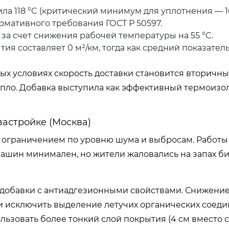
а 118 °C (критический минимум для уплотнения — 10
рмативного требования ГОСТ Р 50597.
за счет снижения рабочей температуры на 55 °C.
ия составляет 0 м²/км, тогда как средний показател
дных условиях скорость доставки становится вторичн
епло. Добавка выступила как эффективный термоизо
застройке (Москва)
с ограничением по уровню шума и выбросам. Работ
машин минимален, но жители жаловались на запах б
обавки с антиадгезионными свойствами. Снижени
и исключить выделение летучих органических соед
ользовать более тонкий слой покрытия (4 см вместо 