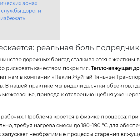
ических зонах
 службы дороги
 избежать
скается: реальная боль подрядчик
льшинство дорожных бригад сталкиваются с жестким 
ибо рисковать качеством покрытия.
Тепло-вяжущая до
яет нам в компании «Пекин Жуйтай Тяньчэн Транспо
. В нашей практике мы видели десятки объектов, гд
в межсезонье, приводя к отслоению щебня уже чере
рабочих. Проблема кроется в физике процесса: при
ьно, требуя нагрева смеси до 180–190 °C для обесп
в запускает необратимые процессы старения вяжущ