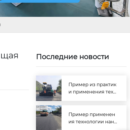
ы
ущая
Последние новости
Пример из практик
и применения техн
ологии сверхтонког
о износостойкого п
окрытия SMC — про
Пример применен
ект профилактичес
ия технологии нане
кого обслуживания
сения сверхтонкого