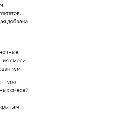
им
льтатов,
ая добавка
 ночные
ания смеси
ованием.
ептура
дных смесей
ткрытым