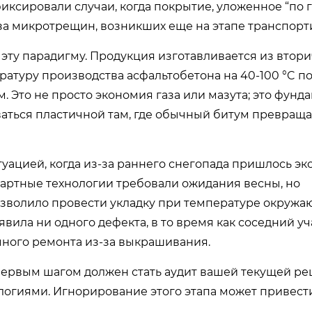
фиксировали случаи, когда покрытие, уложенное “по 
за микротрещин, возникших еще на этапе транспорт
ту парадигму. Продукция изготавливается из втор
ратуру производства асфальтобетона на 40-100 °C п
Это не просто экономия газа или мазута; это фунд
аться пластичной там, где обычный битум превраща
туацией, когда из-за раннего снегопада пришлось эк
дартные технологии требовали ожидания весны, но
зволило провести укладку при температуре окружа
ыявила ни одного дефекта, в то время как соседний уч
ного ремонта из-за выкрашивания.
первым шагом должен стать аудит вашей текущей р
логиями. Игнорирование этого этапа может привест