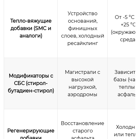
Устройство
От -5 °C 
Тепло-вяжущие
оснований,
+25 °C
добавки (SMC и
финишных
(окружаю
аналоги)
слоев, холодный
среда)
ресайклинг
Магистрали с
Зависит 
Модификаторы с
высокой
базы (час
СБС (стирол-
нагрузкой,
теплый
бутадиен-стирол)
аэродромы
асфальт
Восстановление
Холодно
Регенерирующие
старого
или тепл
добавки
асфальта