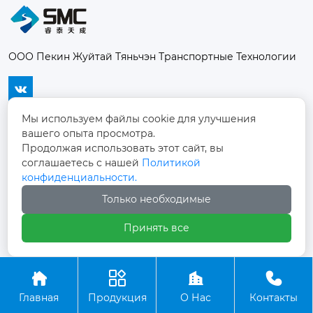
ООО Пекин Жуйтай Тяньчэн Транспортные Технологии

Мы используем файлы cookie для улучшения
КОНТАКТЫ
вашего опыта просмотра.
Продолжая использовать этот сайт, вы
соглашаетесь с нашей
Политикой
Офис 2059, этаж 2, корпус C2, дом 1, улица
конфиденциальности.
Хуанчанси, поселок Доугэчжуан, район

Чаоян, город Пекин
Только необходимые
Принять все
30057528@qq.com

+86-18695102982





Главная
Продукция
О Нас
Контакты