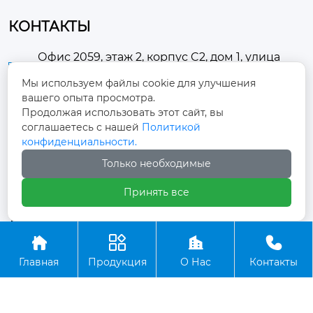
КОНТАКТЫ
Офис 2059, этаж 2, корпус C2, дом 1, улица
Хуанчанси, поселок Доугэчжуан, район

Мы используем файлы cookie для улучшения
Чаоян, город Пекин
вашего опыта просмотра.
Продолжая использовать этот сайт, вы
30057528@qq.com

соглашаетесь с нашей
Политикой
конфиденциальности.
+86-18695102982

Только необходимые
Принять все
Авторское право © ООО Пекин Жуйтай Тяньчэн




Транспортные Технологии
Главная
Продукция
О Нас
Контакты