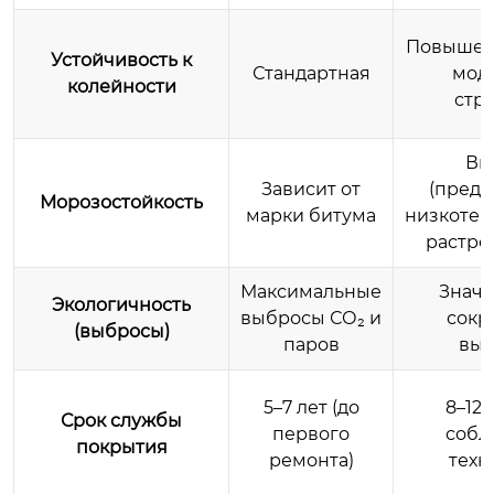
Повышенн
Устойчивость к
Стандартная
мод
колейности
стр
Вы
Зависит от
(предо
Морозостойкость
марки битума
низкотем
растре
Максимальные
Значи
Экологичность
выбросы СО₂ и
сокр
(выбросы)
паров
выб
5–7 лет (до
8–12 
Срок службы
первого
собл
покрытия
ремонта)
техн