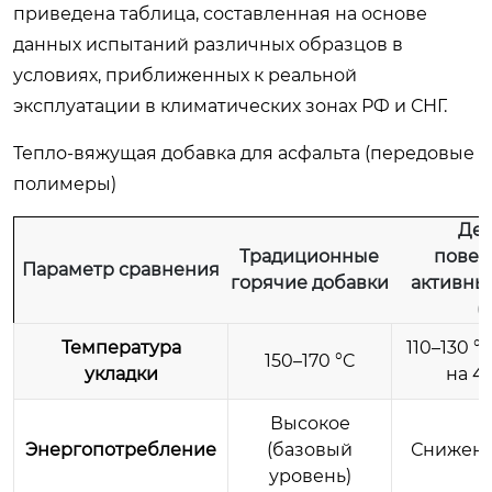
приведена таблица, составленная на основе
данных испытаний различных образцов в
условиях, приближенных к реальной
эксплуатации в климатических зонах РФ и СНГ.
Тепло-вяжущая добавка для асфальта
(передовые
полимеры)
Де
Традиционные
повер
Параметр сравнения
горячие добавки
активны
(
Температура
110–130 
150–170 °C
укладки
на 4
Высокое
Энергопотребление
(базовый
Снижено
уровень)