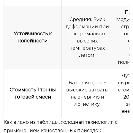
По
Средняя. Риск
Модиф
деформации при
стру
Устойчивость к
экстремально
соп
колейности
высоких
с
температурах
н
летом.
б
полим
Чут
Базовая цена +
сырья
Стоимость 1 тонны
высокие затраты
стоим
готовой смеси
на энергию и
20–
логистику.
эк
энер
Как видно из таблицы, холодная технология с
применением качественных присадок