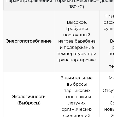
Параметр сравнения
горячая смесь (160–
добавк
180 °C)
Низк
Высокое.
расхо
Требуется
сушку
постоянный
Энергопотребление
нагрев барабана
Во
и поддержание
р
температуры при
под
транспортировке.
п
тем
Значительные
Ми
выбросы
в
парниковых
Отсут
Экологичность
газов, сажи и
п
(Выбросы)
летучих
Со
органических
новым
соединений
20