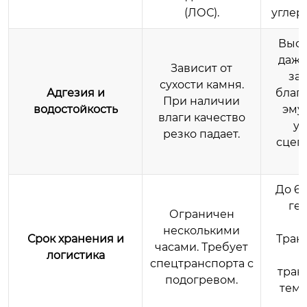
(ЛОС).
углер
Высо
даже
Зависит от
за
сухости камня.
Адгезия и
благ
При наличии
водостойкость
эму
влаги качество
ус
резко падает.
сцеп
До 6–
ге
Ограничен
у
несколькими
Срок хранения и
Тран
часами. Требует
логистика
спецтранспорта с
тран
подогревом.
темп
к