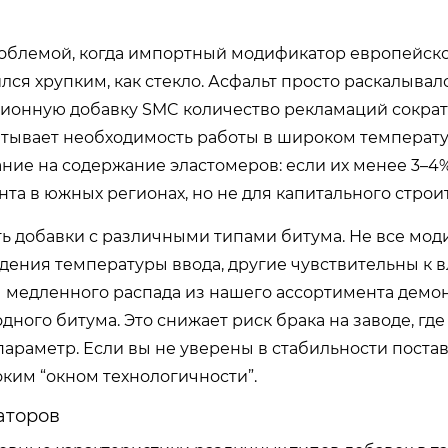
роблемой, когда импортный модификатор европейск
лся хрупким, как стекло. Асфальт просто раскалывал
зионную добавку SMC количество рекламаций сократ
читывает необходимость работы в широком температ
ие на содержание эластомеров: если их менее 3–4%
та в южных регионах, но не для капитального строит
ь добавки с различными типами битума. Не все мо
дения температуры ввода, другие чувствительны к 
ры медленного распада из нашего ассортимента дем
дного битума. Это снижает риск брака на заводе, гд
параметр. Если вы не уверены в стабильности поста
ким “окном технологичности”.
аторов