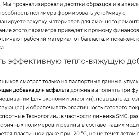
а. Мы проанализировали десятки образцов и выявили
 способность полимера формировать устойчивую
ланируете закупку материалов для ямочного ремонт
ание этого параметра приведет к прямому финансов
личают рабочий материал от балласта, и покажем, к
а.
ать эффективную тепло-вяжущую до
щиков смотрят только на паспортные данные, упуск
щая добавка для асфальта
должна выполнять три ф
мешивании (для экономии энергии), повышать адгез
зующее) и обеспечивать эластичность готового пок
ортные Технологии», в частности линейка SMC, раз
торичных полимеров и резины в составе наших мод
ется пластичной даже при -20 °C, но не течет летом 