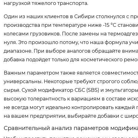
нагрузкой тяжелого транспорта.
Один из наших клиентов в Сибири столкнулся с п
производства при температуре ниже -15 °C станови
колесами грузовиков. После замены на термоадге
нуля. Это произошло потому, что наша формула у
диапазоне. При выборе аналогов обращайте вниман
добавка подойдет только для косметического ремон
Важным параметром также является совместимост
универсальны. Некоторые требуют строгого соблю
сырья. Сухой модификатор СБС (SBS) и эмульгато
высокую толерантность к вариациям в составе исхо
не всегда могут идеально контролировать каждый 
на вашем предприятии, выбирайте добавки с широ
Сравнительный анализ параметров модифик