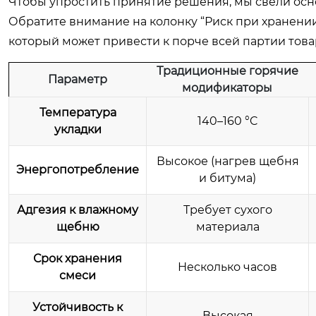
Чтобы упростить принятие решения, мы свели осн
Обратите внимание на колонку “Риск при хранении”
который может привести к порче всей партии товар
Традиционные горячие
Параметр
модификаторы
Температура
140–160 °C
укладки
Высокое (нагрев щебня
Энергопотребление
и битума)
Адгезия к влажному
Требует сухого
щебню
материала
Срок хранения
Несколько часов
смеси
Устойчивость к
Высокая