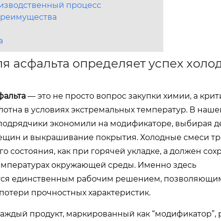
оизводственный процесс
преимущества
а
я асфальта определяет успех холо
фальта
— это не просто вопрос закупки химии, а кри
отна в условиях экстремальных температур. В наше
а подрядчики экономили на модификаторе, выбирая 
трещин и выкрашивание покрытия. Холодные смеси т
го состояния, как при горячей укладке, а должен сох
температурах окружающей среды. Именно здесь
тся единственным рабочим решением, позволяющи
 потери прочностных характеристик.
аждый продукт, маркированный как “модификатор”, 