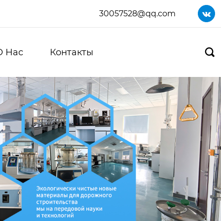
30057528@qq.com

О Нас
Контакты
