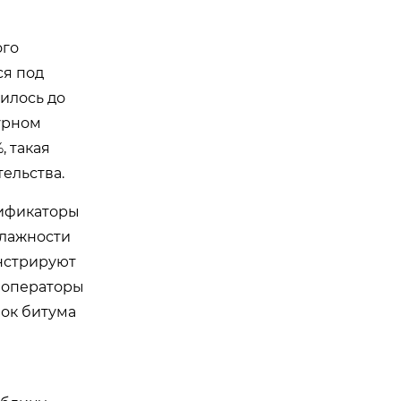
ого
ся под
илось до
урном
, такая
ельства.
дификаторы
влажности
онстрируют
е операторы
вок битума