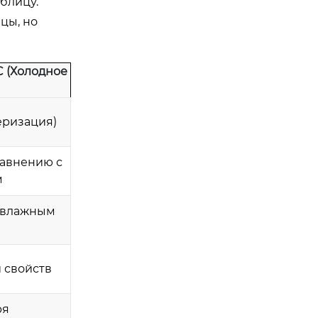
блицу.
цы, но
 (Холодное
еризация)
равнению с
м
с влажным
и свойств
ря