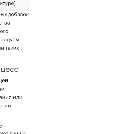
ктуре)
ных добавок
ства
ого
мендуем
и таких
оцесс
щей
ли
вания или
ески
о
тают лучше