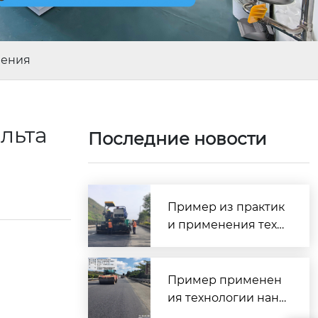
нения
льта
Последние новости
Пример из практик
и применения техн
ологии сверхтонког
о износостойкого п
окрытия SMC — про
Пример применен
ект профилактичес
ия технологии нане
кого обслуживания
сения сверхтонкого