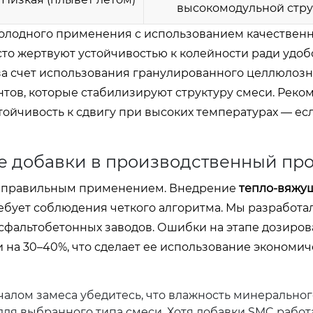
высокомодульной стру
холодного применения с использованием качествен
сто жертвуют устойчивостью к колейности ради удоб
за счет использования гранулированного целлюлозн
тов, которые стабилизируют структуру смеси. Реко
тойчивость к сдвигу при высоких температурах — есл
е добавки в производственный пр
неправильным применением. Внедрение
тепло-вяжу
ебует соблюдения четкого алгоритма. Мы разработа
асфальтобетонных заводов. Ошибки на этапе дозиро
 на 30–40%, что сделает ее использование экономич
алом замеса убедитесь, что влажность минеральног
ля выбранного типа смеси. Хотя добавки SMC рабо