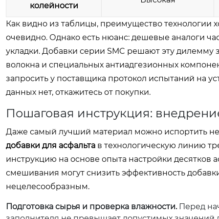
колейности
Как видно из таблицы, преимущество технологии 
очевидно. Однако есть нюанс: дешевые аналоги ча
укладки. Добавки серии SMC решают эту дилемму 
волокна и специальных антиадгезионных компонен
запросить у поставщика протокол испытаний на ус
данных нет, откажитесь от покупки.
Пошаговая инструкция: внедрени
Даже самый лучший материал можно испортить 
добавки для асфальта
в технологическую линию тр
инструкцию на основе опыта настройки десятков 
смешивания могут снизить эффективность добавки
нецелесообразным.
Подготовка сырья и проверка влажности.
Перед нач
заполнителя не превышает допустимых значений д