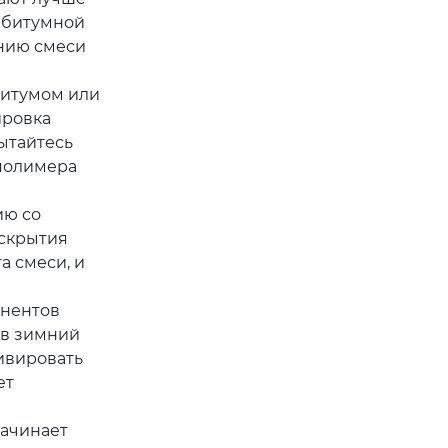
е битумной
анию смеси
битумом или
ировка
пытайтесь
 полимера
ию со
аскрытия
а смеси, и
онентов
 в зимний
тивировать
ет
начинает