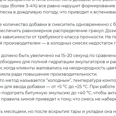
воды (более 3–4%) все равно нарушит формировани
еска в дождливую погоду, что приводит к вспенив
 количество добавки в смеситель одновременно с 
беспечить равномерное распределение гранул. Доз
 в зависимости от требуемого класса прочности. Не 
й производителем — в холодных смесях недостаток
олжно быть увеличено на 15–20 секунд по сравнен
еобходимо для полной гидратации эмульгаторов и р
, когда клиенты жаловались на неоднородность цвет
икла ради повышения производительности.
что метод называется “холодным”, температура комп
 для ввода добавки — от +5 °C до +25 °C. При работе
о подогреть битумную эмульсию до +40 °C, чтобы ак
правила зимой приведет к тому, что смесь не набер
ь месяцами, но после вскрытия тары и укладки она 