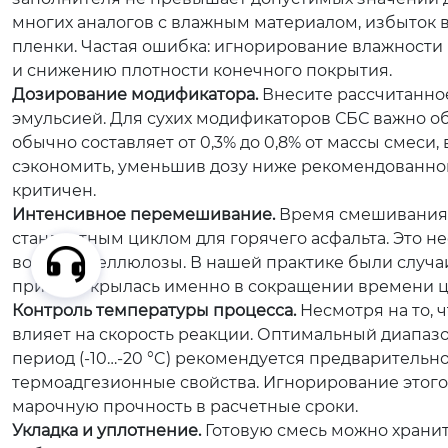
многих аналогов с влажным материалом, избыток 
пленки.
Частая ошибка:
игнорирование влажности п
и снижению плотности конечного покрытия.
Дозирование модификатора.
Внесите рассчитанное
эмульсией. Для сухих модификаторов СБС важно о
обычно составляет от 0,3% до 0,8% от массы смеси,
сэкономить, уменьшив дозу ниже рекомендованно
критичен.
Интенсивное перемешивание.
Время смешивания д
стандартным циклом для горячего асфальта. Это н
волокон целлюлозы. В нашей практике были случаи
причина крылась именно в сокращении времени ц
Контроль температуры процесса.
Несмотря на то, 
влияет на скорость реакции. Оптимальный диапазон
период (-10…-20 °C) рекомендуется предварительн
термоадгезионные свойства. Игнорирование этого 
марочную прочность в расчетные сроки.
Укладка и уплотнение.
Готовую смесь можно хранит