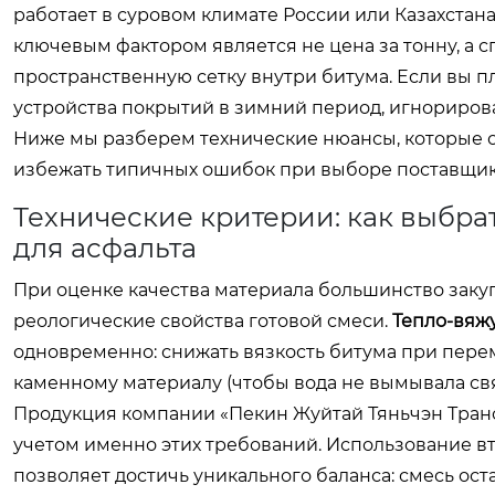
работает в суровом климате России или Казахстан
ключевым фактором является не цена за тонну, а
пространственную сетку внутри битума. Если вы п
устройства покрытий в зимний период, игнориров
Ниже мы разберем технические нюансы, которые от
избежать типичных ошибок при выборе поставщик
Технические критерии: как выбр
для асфальта
При оценке качества материала большинство закуп
реологические свойства готовой смеси.
Тепло-вяжу
одновременно: снижать вязкость битума при пере
каменному материалу (чтобы вода не вымывала свя
Продукция компании «Пекин Жуйтай Тяньчэн Трансп
учетом именно этих требований. Использование в
позволяет достичь уникального баланса: смесь оста