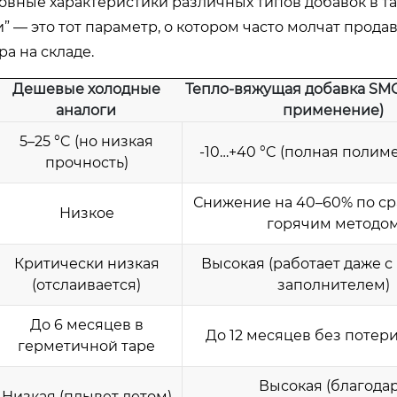
овные характеристики различных типов добавок в та
 — это тот параметр, о котором часто молчат продав
а на складе.
Дешевые холодные
Тепло-вяжущая добавка SMC
аналоги
применение)
5–25 °C (но низкая
-10…+40 °C (полная полим
прочность)
Снижение на 40–60% по с
Низкое
горячим методо
Критически низкая
Высокая (работает даже 
(отслаивается)
заполнителем)
До 6 месяцев в
До 12 месяцев без потер
герметичной таре
Высокая (благода
Низкая (плывет летом)