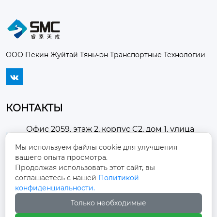
ООО Пекин Жуйтай Тяньчэн Транспортные Технологии

КОНТАКТЫ
Офис 2059, этаж 2, корпус C2, дом 1, улица
Хуанчанси, поселок Доугэчжуан, район

Мы используем файлы cookie для улучшения
Чаоян, город Пекин
вашего опыта просмотра.
Продолжая использовать этот сайт, вы
30057528@qq.com

соглашаетесь с нашей
Политикой
конфиденциальности.
+86-18695102982

Только необходимые