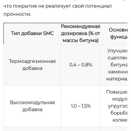
что покрытие не реализует свой потенциал
прочности.
Рекомендуемая
Основна
Тип добавки SMC
дозировка (% от
функци
массы битума)
Улучшен
сцеплен
Термоадгезионная
0,4 – 0,8%
битума 
добавка
каменны
материал
Повышен
модуля
Высокомодульная
1,0 – 1,5%
упругост
добавка
борьба 
колеей