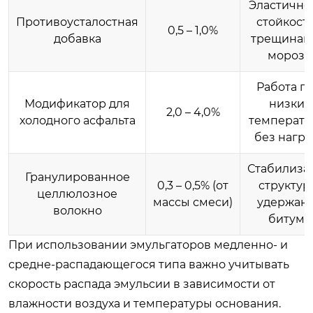
Эластичнос
Противоусталостная
стойкость
0,5 – 1,0%
добавка
трещинам
морозе
Работа п
Модификатор для
низких
2,0 – 4,0%
холодного асфальта
температу
без нагре
Стабилиза
Гранулированное
0,3 – 0,5% (от
структур
целлюлозное
массы смеси)
удержан
волокно
битума
При использовании эмульгаторов медленно- и
средне-распадающегося типа важно учитывать
скорость распада эмульсии в зависимости от
влажности воздуха и температуры основания.