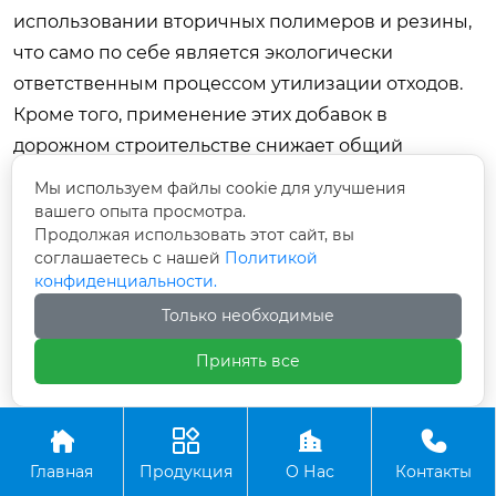
использовании вторичных полимеров и резины,
что само по себе является экологически
ответственным процессом утилизации отходов.
Кроме того, применение этих добавок в
дорожном строительстве снижает общий
углеродный след проекта за счет уменьшения
Мы используем файлы cookie для улучшения
температуры смешивания и возможности
вашего опыта просмотра.
Продолжая использовать этот сайт, вы
рециклинга старого асфальта, сокращая
соглашаетесь с нашей
Политикой
потребность в добыче нового щебня и битума.
конфиденциальности.
Заключение: выбор в пользу
Только необходимые
надежности и эффективности
Принять все
Реконструкция трассы с использованием
модификатора SMC для холодного асфальта — это




не просто эксперимент, а проверенное решение,
Главная
Продукция
О Нас
Контакты
которое меняет правила игры в дорожном