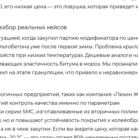
 его низкая цена — это ловушка, которая приведет 
азбор реальных кейсов
туацией, когда закупил партию модификатора по цен
льтобетона уже после первой зимы. Проблема крыла
войств при низких температурах. Дешевые аналоги ч
ивающих эластичность битума в мороз. Мы проанал
мил на этапе грануляции, что привело к неравномер
ологичных предприятий, таких как компания «Пекин 
гий контроль качества именно по параметрам
ки серии SMC, изготавливаемые из вторичных полим
и, но и повышают устойчивость покрытия к колейобр
 не в чеке закупки. Если вы видите цену, которая к
ри -20 °C — это сразу отсеет 80% ненадежных постав