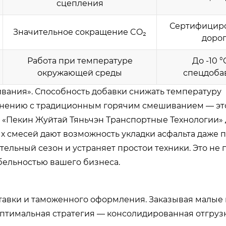
сцепления
Сертифициро
Значительное сокращение CO₂
доро
Работа при температуре
До -10 °
окружающей среды
спецдоба
вания». Способность добавки снижать температуру
равнению с традиционным горячим смешиванием — э
ия «Пекин Жуйтай Тяньчэн Транспортные Технологии» 
х смесей дают возможность укладки асфальта даже 
ельный сезон и устраняет простои техники. Это не 
бельностью вашего бизнеса.
тавки и таможенного оформления. Заказывая малые 
 Оптимальная стратегия — консолидированная отгруз