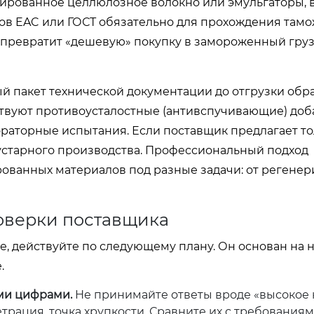
лированное целлюлозное волокно или эмульгаторы, 
в EAC или ГОСТ обязательно для прохождения там
в превратит «дешевую» покупку в замороженный груз
 пакет технической документации до отгрузки обра
твуют противоусталостные (антивспучивающие) доб
аторные испытания. Если поставщик предлагает то
кустарного производства. Профессиональный подход
рованных материалов под разные задачи: от регене
оверки поставщика
, действуйте по следующему плану. Он основан на
.
ыми цифрами.
Не принимайте ответы вроде «высокое к
рация, точка хрупкости. Сравните их с требования