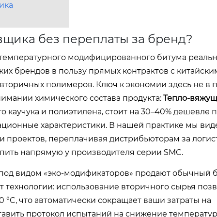
ика
вщика без переплаты за бренд?
отемпературного модифицированного битума реально
ких брендов в пользу прямых контрактов с китайски
торичных полимеров. Ключ к экономии здесь не в 
онимании химического состава продукта:
Тепло-вяжущ
о каучука и полиэтилена, стоит на 30–40% дешевле
ационные характеристики. В нашей практике мы виде
 проектов, переплачивая дистрибьюторам за логис
купить напрямую у производителя серии SMC.
 под видом «эко-модификаторов» продают обычный
т технологии: использование вторичного сырья поз
 °C, что автоматически сокращает ваши затраты на
тавить протокол испытаний на снижение температу