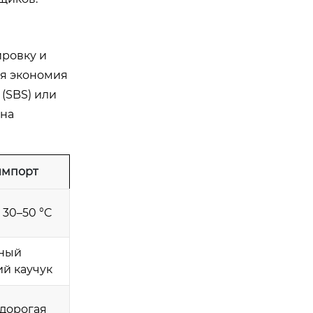
ировку и
ая экономия
(SBS) или
ена
импорт
30–50 °C
ный
й каучук
 дорогая