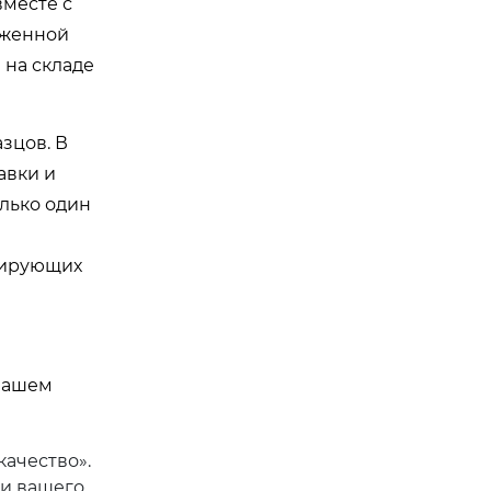
вместе с
оженной
 на складе
зцов. В
авки и
лько один
рирующих
 нашем
ачество».
ми вашего