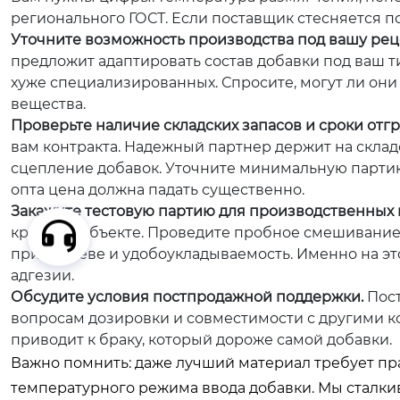
регионального ГОСТ. Если поставщик стесняется по
Уточните возможность производства под вашу рец
предложит адаптировать состав добавки под ваш 
хуже специализированных. Спросите, могут ли он
вещества.
Проверьте наличие складских запасов и сроки отгр
вам контракта. Надежный партнер держит на скла
сцепление добавок. Уточните минимальную партию 
опта цена должна падать существенно.
Закажите тестовую партию для производственных 
крупном объекте. Проведите пробное смешивание 
при нагреве и удобоукладываемость. Именно на э
адгезии.
Обсудите условия постпродажной поддержки.
Пост
вопросам дозировки и совместимости с другими к
приводит к браку, который дороже самой добавки.
Важно помнить: даже лучший материал требует п
температурного режима ввода добавки. Мы сталкив