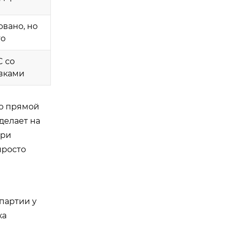
вано, но
го
C со
вками
то прямой
делает на
при
просто
партии у
ка