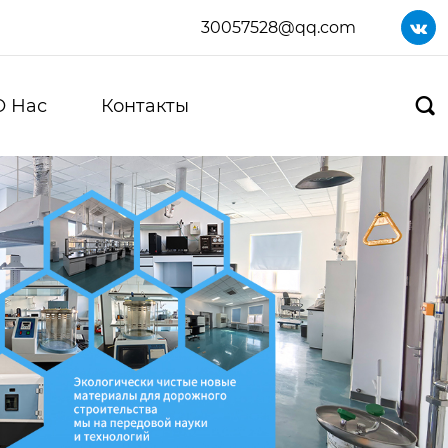
30057528@qq.com

О Нас
Контакты
