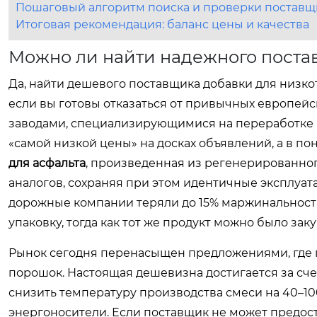
Пошаговый алгоритм поиска и проверки поставщ
Итоговая рекомендация: баланс цены и качества
Можно ли найти надежного поста
Да, найти дешевого поставщика добавки для низк
если вы готовы отказаться от привычных европейс
заводами, специализирующимися на переработке в
«самой низкой цены» на досках объявлений, а в п
для асфальта
, произведенная из регенерированног
аналогов, сохраняя при этом идентичные эксплуат
дорожные компании теряли до 15% маржинальности
упаковку, тогда как тот же продукт можно было за
Рынок сегодня перенасыщен предложениями, где
порошок. Настоящая дешевизна достигается за сче
снизить температуру производства смеси на 40–100
энергоносители. Если поставщик не может предос