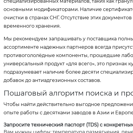
специализированных материалов, таких как грану
основными модификаторами. Наличие сертификато
очистки в странах СНГ. Отсутствие этих документо
временного хранения.
Мы рекомендуем запрашивать у поставщика полный
ассортименте надежных партнеров всегда присутс
противогололёдные компоненты, прошедшие лабор
универсальный продукт «для всего», это признак 
подразумевает наличие более десяти специализи
добавок до антиадгезионных составов.
Пошаговый алгоритм поиска и пр
Чтобы найти действительно выгодное предложение
опыте работы с десятками заводов в Азии и Европе
Запросите технический паспорт (TDS) с конкретн
Вам нужны цифры: температура размягчения, пенет