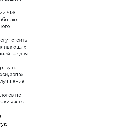
ии SMC,
работают
ного
огут стоить
силивающих
ной, но для
разу на
си, запах
 улучшение
логов по
жки часто
е
кую