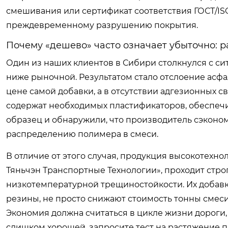
смешивания или сертификат соответствия ГОСТ/ISO,
преждевременному разрушению покрытия.
Почему «дешево» часто означает убыточно: р
Один из наших клиентов в Сибири столкнулся с си
ниже рыночной. Результатом стало отслоение асфа
цене самой добавки, а в отсутствии адгезионных с
содержат необходимых пластификаторов, обеспеч
образец и обнаружили, что производитель сэконо
распределению полимера в смеси.
В отличие от этого случая, продукция высокотехн
Тяньчэн Транспортные Технологии», проходит стро
низкотемпературной трещиностойкости. Их добав
резины, не просто снижают стоимость тонны смес
Экономия должна считаться в цикле жизни дороги, а
слишком хорошей, запросите тест на растяжение п