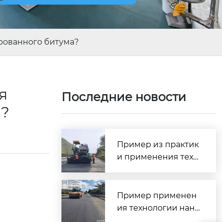
рованного битума?
я
Последние новости
а?
Пример из практик
и применения техн
ологии сверхтонког
о износостойкого п
окрытия SMC — про
Пример применен
ект профилактичес
ия технологии нане
кого обслуживания
сения сверхтонкого