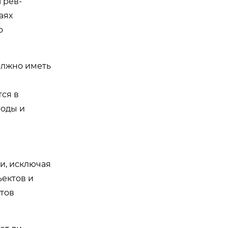
грев-
аях
о
олжно иметь
ся в
роды и
и, исключая
ектов и
тов