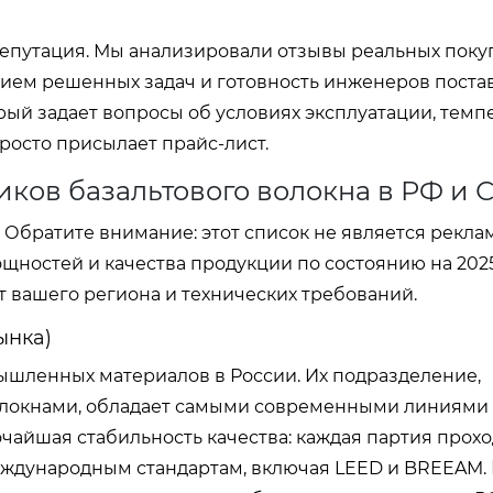
епутация. Мы анализировали отзывы реальных поку
нием решенных задач и готовность инженеров пост
рый задает вопросы об условиях эксплуатации, темп
просто присылает прайс-лист.
ков базальтового волокна в РФ и 
Обратите внимание: этот список не является реклам
щностей и качества продукции по состоянию на 2025
 вашего региона и технических требований.
ынка)
шленных материалов в России. Их подразделение,
олокнами, обладает самыми современными линиями
чайшая стабильность качества: каждая партия прохо
еждународным стандартам, включая LEED и BREEAM.