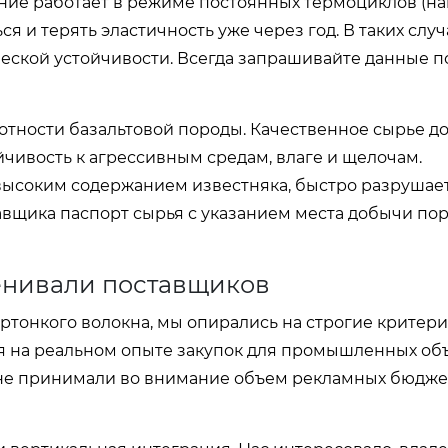
ние работает в режиме постоянных термоциклов (на
я и терять эластичность уже через год. В таких случ
еской устойчивости. Всегда запрашивайте данные п
отности базальтовой породы. Качественное сырье д
ойчивость к агрессивным средам, влаге и щелочам.
 высоким содержанием известняка, быстро разрушает
авщика паспорт сырья с указанием места добычи по
ценивали поставщиков
ртонкого волокна, мы опирались на строгие критери
я на реальном опыте закупок для промышленных объ
 не принимали во внимание объем рекламных бюдже