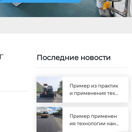
г
Последние новости
Пример из практик
и применения техн
ологии сверхтонког
о износостойкого п
окрытия SMC — про
Пример применен
ект профилактичес
ия технологии нане
кого обслуживания
сения сверхтонкого