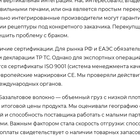
вертикальная интеграция. Нас интересовало, владе
авильными печами, или она является простым пере
льно интегрированные производители могут гарант
нии рецептуры под конкретного заказчика. Перекуп
решить проблему с браком.
личие сертификации. Для рынка РФ и ЕАЭС обязате
и декларации ТР ТС. Однако для экспортных операци
 сертификаты ISO 9001 (система менеджмента качес
, европейские маркировки CE. Мы проверяли действи
еждународных органов.
 Базальтовое волокно — объемный груз с низкой пло
т итоговой цены продукта. Мы оценивали географию 
 и способность поставщика работать с малыми пар
ми. Важным фактором стала скорость отгрузки: спос
 оплаты свидетельствует о наличии товарных запасов