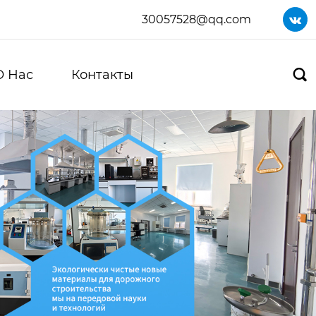
30057528@qq.com

О Нас
Контакты
