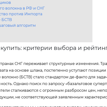
щиков
го волокна в РФ и СНГ
ство против Импорта
е БСТВ
шаговый алгоритм
 купить: критерии выбора и рейтин
транах СНГ переживает структурные изменения. Т
вата на основе шлака, постепенно уступают позиции
олокно (БСТВ) стало стандартом де-факто для задач
ность. Однако поиск по запросу «базальтовое супер
патели сталкиваются с огромным разбросом цен, не
укции, не соответствующей заявленным характерис