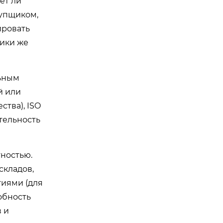
ет ли
купщиком,
ировать
щики же
льным
й или
тва), ISO
тельность
тностью.
складов,
тиями (для
обность
 и