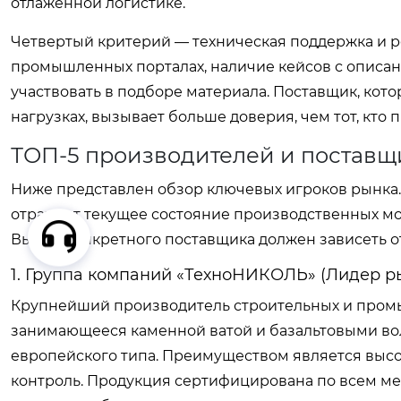
отлаженной логистике.
Четвертый критерий — техническая поддержка и р
промышленных порталах, наличие кейсов с описа
участвовать в подборе материала. Поставщик, кото
нагрузках, вызывает больше доверия, чем тот, кто 
ТОП-5 производителей и поставщи
Ниже представлен обзор ключевых игроков рынка. 
отражает текущее состояние производственных мо
Выбор конкретного поставщика должен зависеть от
1. Группа компаний «ТехноНИКОЛЬ» (Лидер р
Крупнейший производитель строительных и промы
занимающееся каменной ватой и базальтовыми в
европейского типа. Преимуществом является высо
контроль. Продукция сертифицирована по всем м