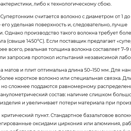
актеристики, либо к технологическому сбою.
упертонким считается волокно с диаметром от 1 до
его удельная поверхность и, следовательно, лучше
. Однако производство такого волокна требует бол
та (свыше 1450°C). Если поставщик предлагает «суп
ее всего, реальная толщина волокна составляет 7–9 
ли запросив протокол испытаний независимой лабо
а матов и плит оптимальна длина 50–150 мм. Для на
более короткое волокно или специальная связка. Д
у, но сложнее поддаются равномерному распределен
гранулометрический состав: наличие слишком больш
 изделия и увеличивает потери материала при произ
ритический пункт. Стандартное базальтовое волок
легированные оксидами циркония или алюминия, ра