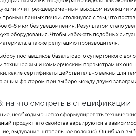
едприятиями мы неоднократно видели, как экономи
одукции или преждевременным выходом изоляции из 
 промышленных печей, столкнулся с тем, что поста
ое 6–8 мкм без уведомления. Результатом стало ув
жуха оборудования. Чтобы избежать подобных ситуа
 материала, а также репутацию производителя.
выбору поставщиков базальтового супертонкого воло
им техническим и коммерческим параметрам их оцен
елки, какие сертификаты действительно важны для та
ешающим фактором при выборе между двумя заводам
: на что смотреть в спецификации
ие, необходимо четко сформулировать технически
ный продукт; его свойства варьируются в зависимос
ие, выдувание, штапельное волокно). Ошибка в выб