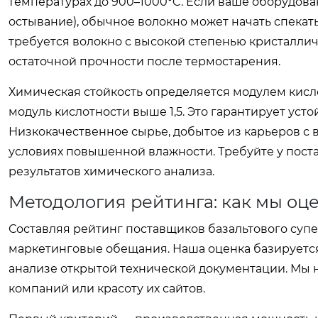
температурах до 900–1000°C. Если ваше оборудова
остывание), обычное волокно может начать спекатьс
требуется волокно с высокой степенью кристаллич
остаточной прочности после термостарения.
Химическая стойкость определяется модулем кисл
модуль кислотности выше 1,5. Это гарантирует уст
Низкокачественное сырье, добытое из карьеров с
условиях повышенной влажности. Требуйте у пост
результатов химического анализа.
Методология рейтинга: как мы о
Составляя рейтинг поставщиков базальтового супе
маркетинговые обещания. Наша оценка базируетс
анализе открытой технической документации. Мы
компаний или красоту их сайтов.