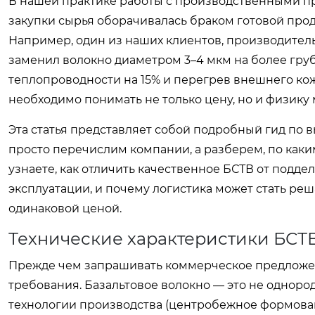
В нашей практике работы с производственными пр
закупки сырья оборачивалась браком готовой пр
Например, один из наших клиентов, производитель
заменил волокно диаметром 3–4 мкм на более груб
теплопроводности на 15% и перегрев внешнего ко
необходимо понимать не только цену, но и физику
Эта статья представляет собой подробный гид по 
просто перечислим компании, а разберем, по как
узнаете, как отличить качественное БСТВ от подд
эксплуатации, и почему логистика может стать р
одинаковой ценой.
Технические характеристики БСТВ
Прежде чем запрашивать коммерческое предложен
требования. Базальтовое волокно — это не однород
технологии производства (центробежное формован