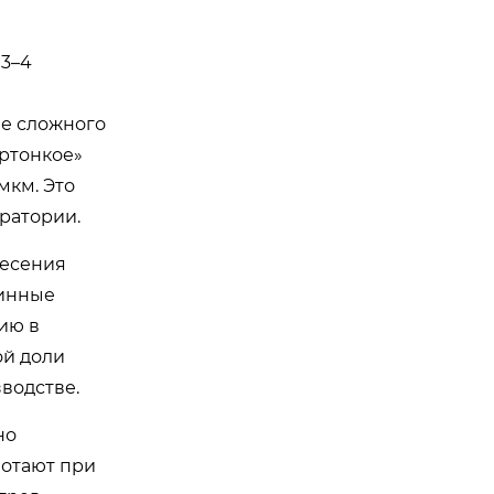
 3–4
ее сложного
ертонкое»
мкм. Это
ратории.
несения
линные
ию в
ой доли
водстве.
но
ботают при