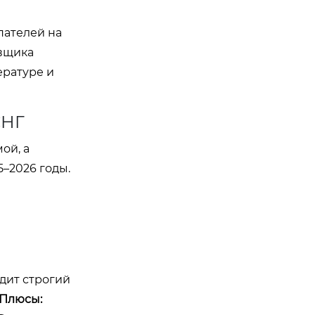
пателей на
авщика
ературе и
СНГ
ой, а
–2026 годы.
дит строгий
Плюсы: