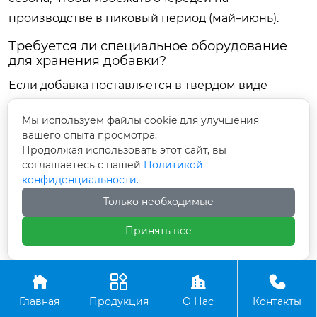
производстве в пиковый период (май–июнь).
Требуется ли специальное оборудование
для хранения добавки?
Если добавка поставляется в твердом виде
(гранулы/блоки), достаточно сухого складского
Мы используем файлы cookie для улучшения
помещения с защитой от влаги. Срок хранения
вашего опыта просмотра.
составляет до 24 месяцев. Если вы заказываете
Продолжая использовать этот сайт, вы
готовый полимербитум (жидкий вид), требуются
соглашаетесь с нашей
Политикой
конфиденциальности.
емкости с подогревом и системой медленного
Только необходимые
перемешивания, чтобы предотвратить
расслоение фаз. Хранение жидкого
Принять все
модифицированного битума не рекомендуется
дольше 7–10 дней без циркуляции.




Влияет ли добавка на цвет асфальта?
Главная
Продукция
О Нас
Контакты
Незначительно. Высоковязкие добавки могут