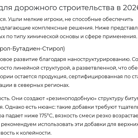
ля дорожного строительства в 202
ся. Ушли мелкие игроки, не способные обеспечить
предлагающие комплексные решения. Ниже представ
ых по типу химической основы и сфере применения.
ирол-Бутадиен-Стирол)
а новое развитие благодаря наноструктурированию. 
сто линейной структурой, а разветвленной, что об
гории остается продукция, сертифицированная по с
ции в северных регионах.
ть. Они создают «резиноподобную» структуру битум
 Однако есть нюанс: такие добавки требуют тщател
падает ниже 175°C, вязкость смеси резко возрастает
 рекомендуем использовать эти добавки для верхни
вость к колейности.