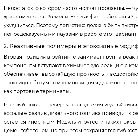
Недостаток, о котором часто молчат продавцы, — 
хранении готовой смеси. Если асфальтобетонный за
ухудшиться. Поэтому логистика должна быть выстр
непредсказуемыми паузами в работе этот вариант
2. Реактивные полимеры и эпоксидные моди
Вторая позиция в рейтинге занимает группа реакти
компоненты вступают в химическую реакцию с ком
обеспечивает высочайшую прочность и водостойкос
эпоксидно-битумным композициям для мостовых пе
как портовые терминалы.
Главный плюс — невероятная адгезия и устойчивос
асфальте разлив дизельного топлива приводит к 
остается инертным. Модуль упругости таких покры
цементобетоном, но при этом сохраняется гибкос