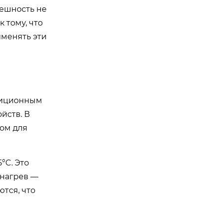
ешность не
 тому, что
именять эти
диционным
йств. В
ром для
°C. Это
 нагрев —
тся, что