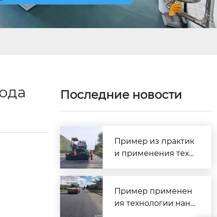
года
Последние новости
Пример из практик
и применения техн
ологии сверхтонког
о износостойкого п
окрытия SMC — про
Пример применен
ект профилактичес
ия технологии нане
кого обслуживания
сения сверхтонкого