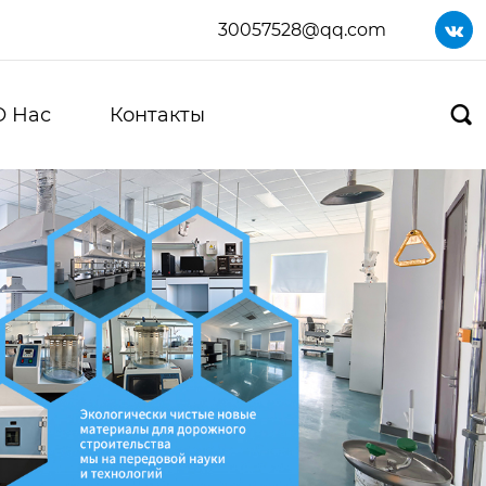
30057528@qq.com

О Нас
Контакты
