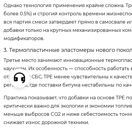
Однако технология применения крайне сложна. Т
более 0.5%) и строгий контроль времени жизнеспо
вся партия смеси затвердеет прямо в самосвале ил
добавки только на крупных механизированных ко
модификаторов.
3. Термопластичные эластомеры нового покол
Третье место занимают инновационные термопла
каучукам. Их особенность — способность работать
отличие от СБС, TPE менее чувствительны к качест
регионов, где поставки битума нестабильны по кач
Практика показывает, что добавки на основе TPE по
критически важно для экологии и экономии топлив
меньше выбросов CO2 и ниже себестоимость тонны 
снижает износ дорожной техники.