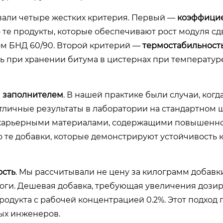
али четыре жестких критерия. Первый —
коэффици
о те продукты, которые обеспечивают рост модуля сд
ом БНД 60/90. Второй критерий —
термостабильност
ть при хранении битума в цистернах при температу
 заполнителем
. В нашей практике были случаи, когд
личные результаты в лаборатории на стандартном щ
и карьерными материалами, содержащими повышенн
о те добавки, которые демонстрируют устойчивость 
ость
. Мы рассчитывали не цену за килограмм добавки
оги. Дешевая добавка, требующая увеличения дозир
родукта с рабочей концентрацией 0.2%. Этот подход 
ных инженеров.