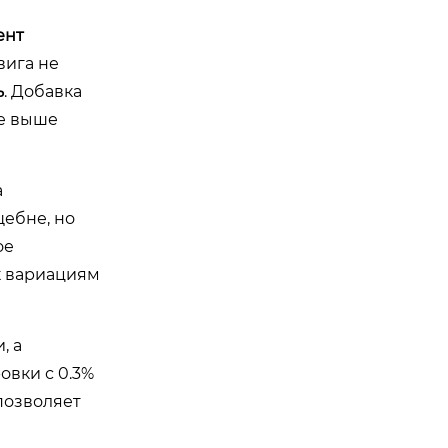
ент
вига не
ь
. Добавка
ре выше
а
ебне, но
ое
к вариациям
, а
овки с 0.3%
позволяет