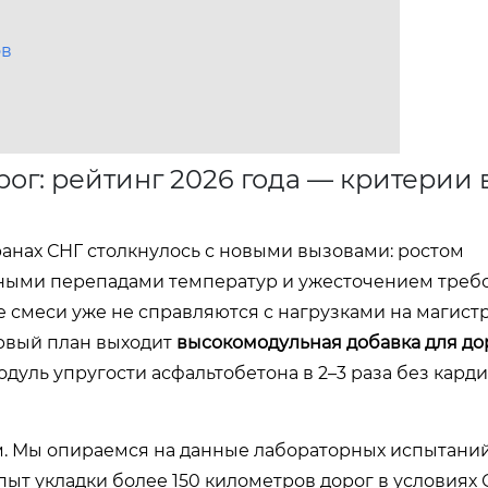
ов
ог: рейтинг 2026 года — критерии
ранах СНГ столкнулось с новыми вызовами: ростом
ьными перепадами температур и ужесточением треб
смеси уже не справляются с нагрузками на магист
ервый план выходит
высокомодульная добавка для до
дуль упругости асфальтобетона в 2–3 раза без кард
м. Мы опираемся на данные лабораторных испытаний
опыт укладки более 150 километров дорог в условиях