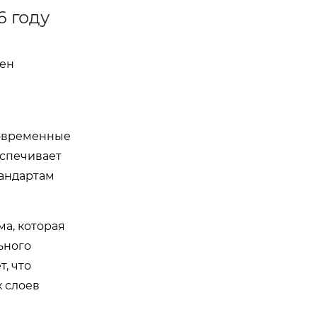
6 году
лен
Современные
еспечивает
тандартам
а, которая
ьного
, что
х слоев