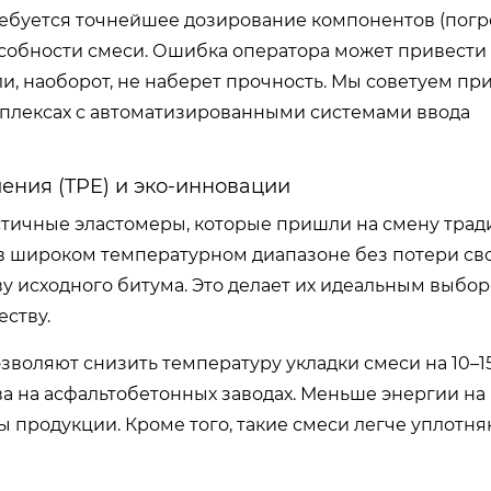
ребуется точнейшее дозирование компонентов (погр
собности смеси. Ошибка оператора может привести к
и, наоборот, не наберет прочность. Мы советуем пр
мплексах с автоматизированными системами ввода
ения (TPE) и эко-инновации
стичные эластомеры, которые пришли на смену тра
 в широком температурном диапазоне без потери сво
ву исходного битума. Это делает их идеальным выбо
еству.
зволяют снизить температуру укладки смеси на 10–15
а на асфальтобетонных заводах. Меньше энергии на
продукции. Кроме того, такие смеси легче уплотняю