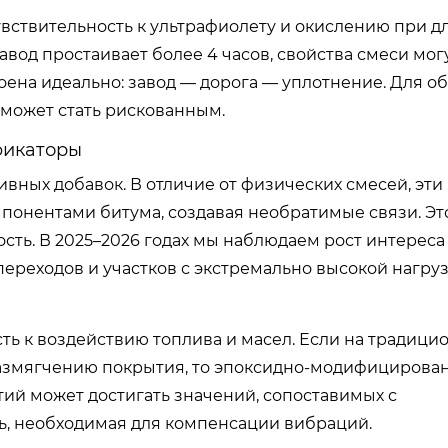
чувствительность к ультрафиолету и окислению при 
вод простаивает более 4 часов, свойства смеси мог
оена идеально: завод — дорога — уплотнение. Для об
 может стать рискованным.
фикаторы
вных добавок. В отличие от физических смесей, эти
понентами битума, создавая необратимые связи. Эт
ть. В 2025–2026 годах мы наблюдаем рост интереса
реходов и участков с экстремально высокой нагрузк
ть к воздействию топлива и масел. Если на традици
размягчению покрытия, то эпоксидно-модифицирова
тий может достигать значений, сопоставимых с
ть, необходимая для компенсации вибраций.