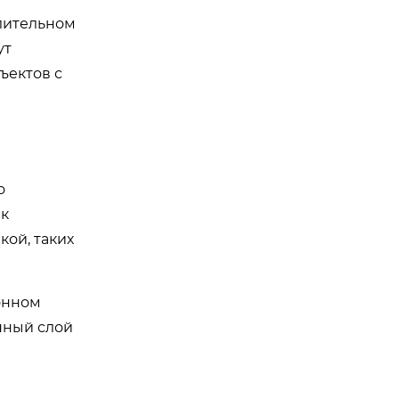
длительном
ут
ъектов с
о
 к
ой, таких
онном
нный слой