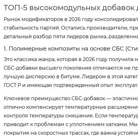
ТОП-5 высокомодульных добавок д
Рынок модификаторов в 2026 году консолидировал
стабильность партий. Остались производители, 
детальный разбор пяти лидеров рынка, разделенн
1. Полимерные композиты на основе СБС (Ст
Это классика жанра, которая в 2026 году получил
СБС-добавки высшего поколения отличаются не про
лучшую дисперсию в битуме. Лидером в этой кате
ГОСТ Р и имеющая подтвержденный опыт эксплуата
Ключевое преимущество СБС-добавок — эластичнос
отлично компенсирует температурные расширения.
контроля температуры смешения. Если температура 
приводит к проблемам с уплотнением катками. Мы
покрытия на скоростных трассах, где важна устойчи