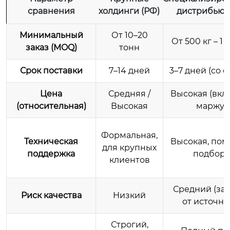
сравнения
холдинги (РФ)
дистрибью
Минимальный
От 10–20
От 500 кг – 1
заказ (MOQ)
тонн
Срок поставки
7–14 дней
3–7 дней (со с
Цена
Средняя /
Высокая (вкл
(относительная)
Высокая
маржу)
Формальная,
Техническая
Высокая, пом
для крупных
поддержка
подбор
клиентов
Средний (за
Риск качества
Низкий
от источни
Строгий,