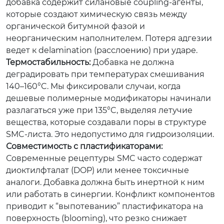
добавка содержит силановые coupling-агенты,
которые создают химическую связь между
органической битумной фазой и
неорганическим наполнителем. Потеря адгезии
ведет к delamination (расслоению) при ударе.
Термостабильность:
Добавка не должна
деградировать при температурах смешивания
140–160°C. Мы фиксировали случаи, когда
дешевые полимерные модификаторы начинали
разлагаться уже при 135°C, выделяя летучие
вещества, которые создавали поры в структуре
SMC-листа. Это недопустимо для гидроизоляции.
Совместимость с пластификаторами:
Современные рецептуры SMC часто содержат
диоктилфталат (DOP) или менее токсичные
аналоги. Добавка должна быть инертной к ним
или работать в синергии. Конфликт компонентов
приводит к “выпотеванию” пластификатора на
поверхность (blooming), что резко снижает