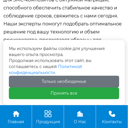
способного обеспечить стабильное качество и
соблюдение сроков,
свяжитесь с нами сегодня
.
Наши эксперты помогут подобрать оптимальное
решение под вашу технологию и объем
производства, предоставят образцы для
тестирования и рассчитают коммерческое
Мы используем файлы cookie для улучшения
вашего опыта просмотра.
предложение с учетом логистики до вашего
Продолжая использовать этот сайт, вы
завода.
соглашаетесь с нашей
Политикой
конфиденциальности.
Для дальнейшего изучения темы рекомендуем
Только необходимые
ознакомиться с нашими материалами по
технологиям производства SMC
и
сертификации
Принять все
композитных материалов в ЕАЭС
.




Главная
Продукция
О Нас
Контакты
Предыдущий
Следующий