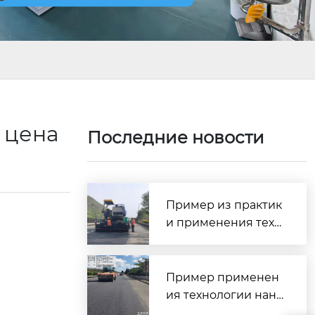
– цена
Последние новости
Пример из практик
и применения техн
ологии сверхтонког
о износостойкого п
окрытия SMC — про
Пример применен
ект профилактичес
ия технологии нане
кого обслуживания
сения сверхтонкого