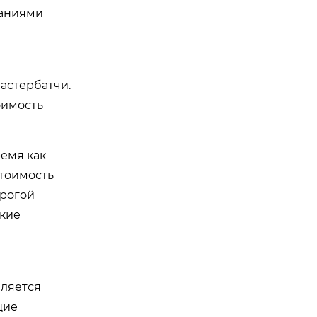
ваниями
астербатчи.
оимость
ремя как
стоимость
орогой
ские
ляется
щие