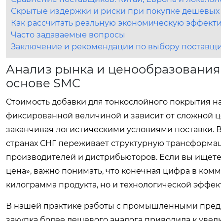
Скрытые издержки и риски при покупке дешевых
Как рассчитать реальную экономическую эффекти
Часто задаваемые вопросы
Заключение и рекомендации по выбору поставщ
Анализ рынка и ценообразования:
основе SMC
Стоимость добавки для тонкослойного покрытия н
фиксированной величиной и зависит от сложной це
заканчивая логистическими условиями поставки. В
странах СНГ переживает структурную трансформац
производителей и дистрибьюторов. Если вы ищете
цена», важно понимать, что конечная цифра в ко
килограмма продукта, но и технологической эффе
В нашей практике работы с промышленными предп
закупка более дешевого аналога приводила к увели