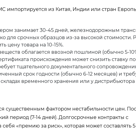
MC импортируется из Китая, Индии или стран Европы
ером занимает 30-45 дней, железнодорожным транс
ко для срочных образцов из-за высокой стоимости. 
ь цену товара на 10-15%.
еществ облагается ввозной пошлиной (обычно 5-10
 сертификата происхождения может снизить ставку п
требует тщательного документального сопровождения
ченный срок годности (обычно 6-12 месяцев) и тре
складах временного хранения или у дистрибьютора 
тся существенным фактором нестабильности цен. По
кий период (7-14 дней). Долгосрочные контракты с
себя «премию за риск», которая может составлять 5