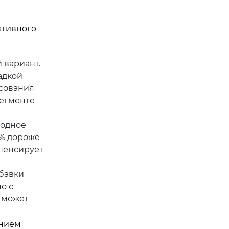
ктивного
 вариант.
адкой
ссования
сегменте
ходное
0% дороже
мпенсирует
бавки
о с
 может
анием