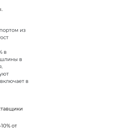
.
портом из
Рост
% в
ошлины в
.
буют
включает в
ставщики
-10% от