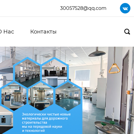
30057528@qq.com

О Нас
Контакты
