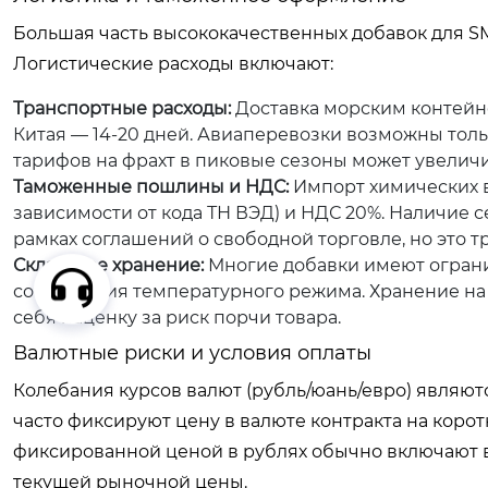
Большая часть высококачественных добавок для S
Логистические расходы включают:
Транспортные расходы:
Доставка морским контейн
Китая — 14-20 дней. Авиаперевозки возможны толь
тарифов на фрахт в пиковые сезоны может увеличит
Таможенные пошлины и НДС:
Импорт химических в
зависимости от кода ТН ВЭД) и НДС 20%. Наличие
рамках соглашений о свободной торговле, но это 
Складское хранение:
Многие добавки имеют ограни
соблюдения температурного режима. Хранение на 
себя наценку за риск порчи товара.
Валютные риски и условия оплаты
Колебания курсов валют (рубль/юань/евро) являю
часто фиксируют цену в валюте контракта на корот
фиксированной ценой в рублях обычно включают в 
текущей рыночной цены.