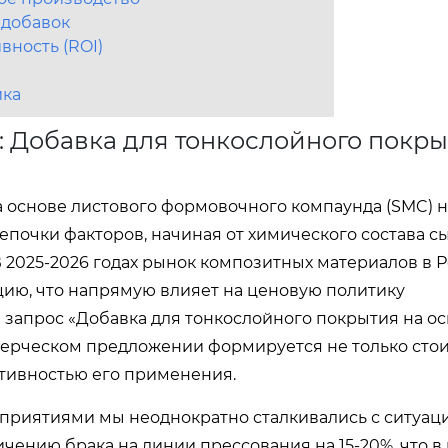
 добавок
вность (ROI)
ика
 Добавка для тонкослойного покры
а основе листового формовочного компаунда (SMC) н
почки факторов, начиная от химического состава с
 2025-2026 годах рынок композитных материалов в Р
ию, что напрямую влияет на ценовую политику
 запрос «Добавка для тонкослойного покрытия на ос
ммерческом предложении формируется не только сто
ктивностью его применения.
риятиями мы неоднократно сталкивались с ситуаци
чению брака на линии прессования на 15-20%, что в 