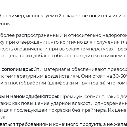
полимер, используемый в качестве носителя или а
уппы:
более распространенный и относительно недорогой
ку при отверждении, что критично для получения гл
кость ограничена, и при высоких температурах пре
ва. Цена таких добавок обычно находится в нижнем 
 сополимеры:
Эти материалы обеспечивают превос
ь к температурным воздействиям. Они стоят на 30-5
цикл постобработки (шлифовки и грунтовки), что ко
ы и наномодификаторы:
Премиум-сегмент. Такие до
таких как повышение ударной вязкости одновременн
и для последующей покраски без праймера. Их цена
за.
ваться требованиями конечного продукта, а не жел