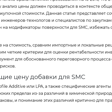
у анализ цены должен проводиться в контексте общ
закупочной стоимости. Данная статья представляет с
, инженеров-технологов и специалистов по закупкам
н на модификаторы поверхности для SMC, избежать 
 на стоимость, сравним импортные и локальные ре
им четкие критерии для оценки рентабельности ин
трумент для обоснованного переговорного процесса 
рисков.
щие цену добавки для SMC
ile Additive или LPA, а также специфические агенты
роких пределах из-за различий в химической природ
аковы, и понимание этих различий критично для пр