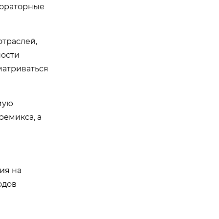
бораторные
отраслей,
ности
матриваться
мую
ремикса, а
ия на
одов