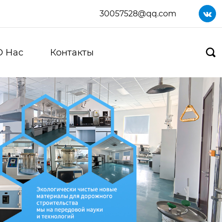
30057528@qq.com

О Нас
Контакты
