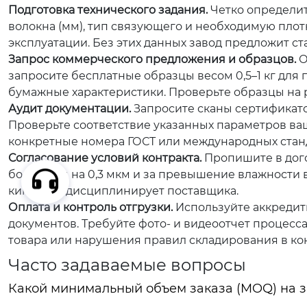
Подготовка технического задания.
Четко определит
волокна (мм), тип связующего и необходимую плот
эксплуатации. Без этих данных завод предложит с
Запрос коммерческого предложения и образцов.
О
запросите бесплатные образцы весом 0,5–1 кг для 
бумажные характеристики. Проверьте образцы на р
Аудит документации.
Запросите сканы сертификатов
Проверьте соответствие указанных параметров ваш
конкретные номера ГОСТ или международных стан
Согласование условий контракта.
Пропишите в дого
более чем на 0,3 мкм и за превышение влажности 
кипы. Это дисциплинирует поставщика.
Оплата и контроль отгрузки.
Используйте аккредити
документов. Требуйте фото- и видеоотчет процесса
товара или нарушения правил складирования в ко
Часто задаваемые вопросы
Какой минимальный объем заказа (MOQ) на за