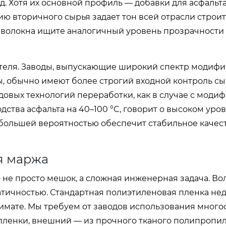
. Хотя их основной профиль — добавки для асфальт
нию вторичного сырья задает тон всей отрасли строи
 волокна ищите аналогичный уровень прозрачности
еля. Заводы, выпускающие широкий спектр модифи
, обычно имеют более строгий входной контроль сы
овых технологий переработки, как в случае с моди
тва асфальта на 40–100 °C, говорит о высоком уро
 большей вероятностью обеспечит стабильное качест
ся маржа
о не просто мешок, а сложная инженерная задача. Во
атичностью. Стандартная полиэтиленовая пленка не
имате. Мы требуем от заводов использования мног
пленки, внешний — из прочного тканого полипропил