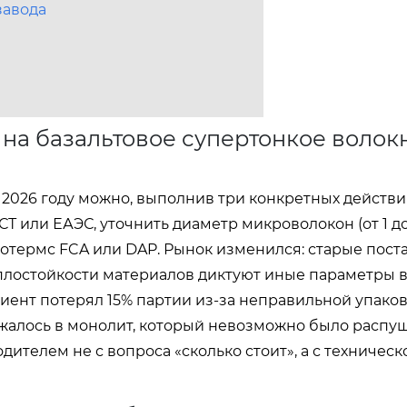
завода
 на базальтовое супертонкое волок
 2026 году можно, выполнив три конкретных действи
Т или ЕАЭС, уточнить диаметр микроволокон (от 1 до
нкотермс FCA или DAP. Рынок изменился: старые пос
еплостойкости материалов диктуют иные параметры 
клиент потерял 15% партии из-за неправильной упако
ежалось в монолит, который невозможно было распуш
дителем не с вопроса «сколько стоит», а с техническ