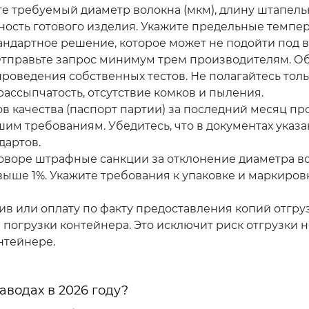
е требуемый диаметр волокна (мкм), длину штапель
ность готового изделия. Укажите предельные темпе
тандартное решение, которое может не подойти под в
тправьте запрос минимум трем производителям. О
проведения собственных тестов. Не полагайтесь толь
ассыпчатость, отсутствие комков и пыления.
 качества (паспорт партии) за последний месяц пр
им требованиям. Убедитесь, что в документах указ
дартов.
воре штрафные санкции за отклонение диаметра в
выше 1%. Укажите требования к упаковке и маркиров
в или оплату по факту предоставления копий отгру
 погрузки контейнера. Это исключит риск отгрузки н
нтейнере.
водах в 2026 году?