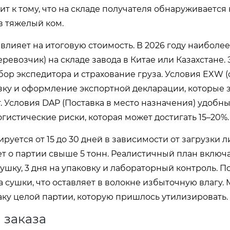
т к тому, что на складе получателя обнаруживается
 тяжелый ком.
влияет на итоговую стоимость. В 2026 году наиболе
евозчик) на складе завода в Китае или Казахстане. 
ор экспедитора и страхование груза. Условия EXW 
зку и оформление экспортной декларации, которые 
 Условия DAP (Поставка в место назначения) удобны
огистические риски, которая может достигать 15–20%.
руется от 15 до 30 дней в зависимости от загрузки л
ет о партии свыше 5 тонн. Реалистичный план включа
сушку, 3 дня на упаковку и лабораторный контроль. П
 сушки, что оставляет в волокне избыточную влагу.
аку целой партии, которую пришлось утилизировать.
 заказа