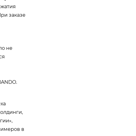
сжатия
При заказе
ло не
ся
NANDO.
еха
холдинги,
гии»,
лимеров в