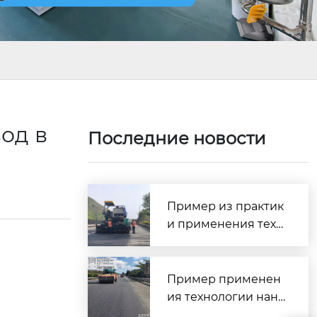
од в
Последние новости
Пример из практик
и применения техн
ологии сверхтонког
о износостойкого п
окрытия SMC — про
Пример применен
ект профилактичес
ия технологии нане
кого обслуживания
сения сверхтонкого