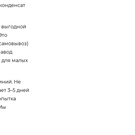
 конденсат
е выгодной
Это
(самовывоз)
завод
 для малых
иний. Не
ет 3–5 дней
опытка
 Мы