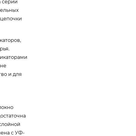
а серии
тельных
 цепочки
каторов,
рья.
фикаторами
вне
во и для
локно
достаточна
ослойной
ена с УФ-