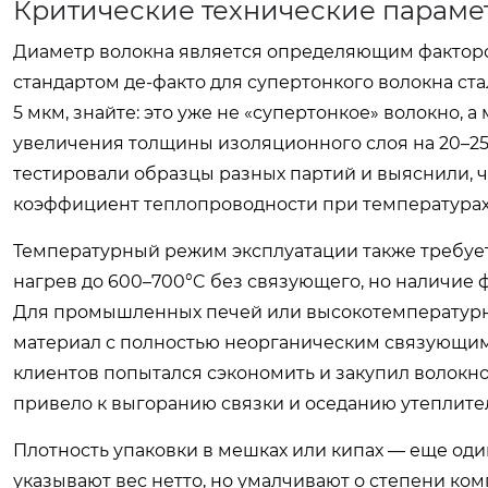
Критические технические парамет
Диаметр волокна является определяющим факторо
стандартом де-факто для супертонкого волокна ста
5 мкм, знайте: это уже не «супертонкое» волокно,
увеличения толщины изоляционного слоя на 20–25
тестировали образцы разных партий и выяснили, ч
коэффициент теплопроводности при температурах
Температурный режим эксплуатации также требует
нагрев до 600–700°C без связующего, но наличие 
Для промышленных печей или высокотемпературн
материал с полностью неорганическим связующим 
клиентов попытался сэкономить и закупил волокн
привело к выгоранию связки и оседанию утеплител
Плотность упаковки в мешках или кипах — еще оди
указывают вес нетто, но умалчивают о степени к