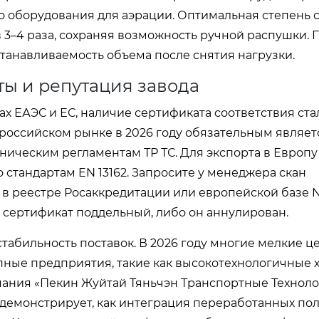
о оборудования для аэрации. Оптимальная степень 
 3–4 раза, сохраняя возможность ручной распушки. 
танавливаемость объема после снятия нагрузки.
ы и репутация завода
ах ЕАЭС и ЕС, наличие сертификата соответствия ста
 российском рынке в 2026 году обязательным являет
ническим регламентам ТР ТС. Для экспорта в Европу
 стандартам EN 13162. Запросите у менеджера скан
 в реестре Росаккредитации или европейской базе 
о сертификат поддельный, либо он аннулирован.
абильность поставок. В 2026 году многие мелкие ц
упные предприятия, такие как высокотехнологичные 
ания «Пекин Жуйтай Тяньчэн Транспортные Техноло
демонстрирует, как интеграция переработанных по