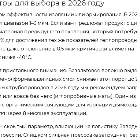
ры для выбора в 2026 году
м эффективности изоляции или армирования. В 202
л диапазон 1–3 мкм. Если вам предложат продукт с д
 а материал предыдущего поколения, который потребу
% для достижения тех же показателей теплопроводн
то даже отклонение в 0,5 мкм критически влияет на
 ниже -40°C.
 пристального внимания. Базальтовое волокно выд
фенолформальдегидных смол снижает этот порог до 
ых трубопроводов в 2026 году мы рекомендуем зап
или вовсе без него (иглопробивные маты). Один из
о с органическим связующим для изоляции дымохода
я через 8 месяцев эксплуатации.
н скрытый параметр, влияющий на логистику. Заводы
омпрессии. Слишком сильная прессовка затрудняет р