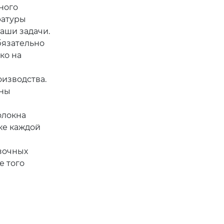
ного
ратуры
аши задачи.
бязательно
ко на
оизводства.
аны
олокна
ке каждой
зочных
е того