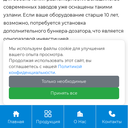
современных заводов уже оснащены такими
узлами. Если ваше оборудование старше 10 лет,
возможно, потребуется установка
дополнительного бункера-дозатора, что является
одноразовой инвестицией.
Мы используем файлы cookie для улучшения
Влияет ли цвет волокна на цвет асфальта?
вашего опыта просмотра.
Нет. Базальтовое волокно имеет темно-серый или
Продолжая использовать этот сайт, вы
соглашаетесь с нашей
Политикой
черный цвет, который полностью маскируется
конфиденциальности.
битумом. На внешний вид дорожного покрытия
Только необходимые
оно никак не влияет. В отличие от некоторых
светлых синтетических волокон, которые могут
Принять все
проступать на поверхности свежеуложенного
асфальта белыми точками, базальт визуально




неотличим от минерального порошка.
Главная
Продукция
О Нас
Контакты
Где найти надежного поставщика