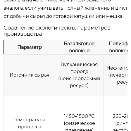
аналога, если учитывать полный жизненный цикл
от добычи сырья до готовой катушки или мешка.
Сравнение экологических параметров
производства
Базальтовое
Полиэфи
Параметр
волокно
волокно 
Вулканическая
Нефтепро
порода
Источник сырья
(исчерп
(неисчерпаемый
ресур
ресурс)
1450–1500 °C
260–28
Температура
(физическое
(синте
процесса
плавление)
экстру