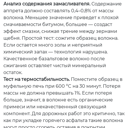
Анализ содержания замасливателя.
Содержание
аппрета должно составлять 0,4–0,8% от массы
волокна. Меньшее значение приведет к плохой
смачиваемости битумом, большее — создаст
эффект смазки, снижая трение между зернами
щебня. Простой тест: сожгите образец волокна.
Если остается много золы и неприятный
химический запах — технология нарушена.
Качественное базальтовое волокно после
сжигания оставляет чистый минеральный
остаток.
Тест на термостабильность.
Поместите образец в
муфельную печь при 600 °C на 30 минут. Потеря
массы не должна превышать 1%. Если потеря
больше, значит, в волокне есть органические
примеси или некачественный связующий
компонент. Для дорожных работ это критично, так
как при укладке горячего асфальта такие волокна
могут просто сгореть, оставив в покрытии