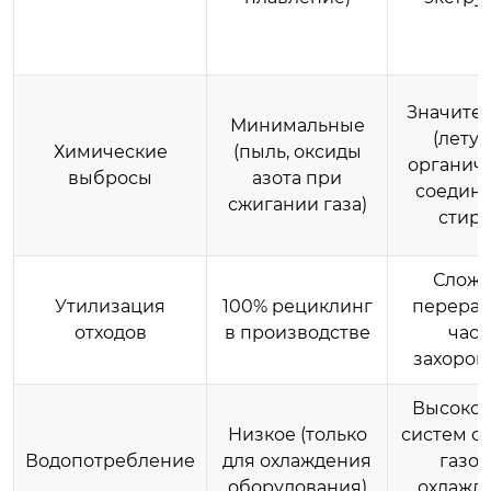
Значите
Минимальные
(лету
Химические
(пыль, оксиды
органич
выбросы
азота при
соедине
сжигании газа)
стиро
Сложн
Утилизация
100% рециклинг
перераб
отходов
в производстве
част
захорон
Высокое
Низкое (только
систем о
Водопотребление
для охлаждения
газов
оборудования)
охлажд