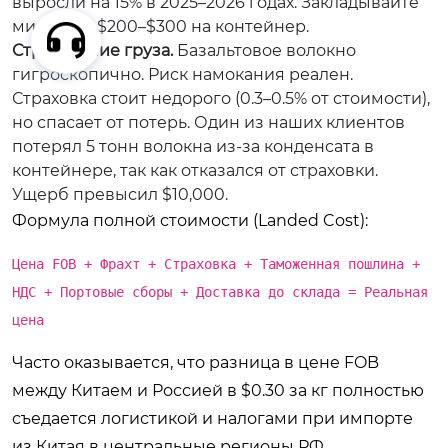
выросли на 15% в 2025–2026 годах. Закладывайте
минимум $200–$300 на контейнер.
Страхование груза.
Базальтовое волокно
гигроскопично. Риск намокания реален.
Страховка стоит недорого (0.3–0.5% от стоимости),
но спасает от потерь. Один из наших клиентов
потерял 5 тонн волокна из-за конденсата в
контейнере, так как отказался от страховки.
Ущерб превысил $10,000.
Формула полной стоимости (Landed Cost):
Цена FOB + Фрахт + Страховка + Таможенная пошлина +
НДС + Портовые сборы + Доставка до склада = Реальная
цена
Часто оказывается, что разница в цене FOB
между Китаем и Россией в $0.30 за кг полностью
съедается логистикой и налогами при импорте
из Китая в центральные регионы РФ.