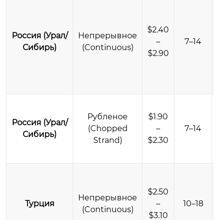
$2.40
Россия (Урал/
Непрерывное
–
7–14
Сибирь)
(Continuous)
$2.90
Рубленое
$1.90
Россия (Урал/
(Chopped
–
7–14
Сибирь)
Strand)
$2.30
$2.50
Непрерывное
Турция
–
10–18
(Continuous)
$3.10