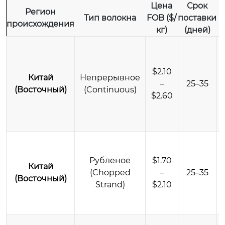
Цена
Срок
Регион
Тип волокна
FOB ($/
поставки
происхождения
кг)
(дней)
$2.10
Китай
Непрерывное
–
25–35
(Восточный)
(Continuous)
$2.60
Рубленое
$1.70
Китай
(Chopped
–
25–35
(Восточный)
Strand)
$2.10