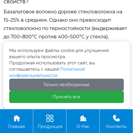
свойств?
Базальтовое волокно дороже стекловолокна на
15–25% в среднем. Однако оно превосходит
стекловолокно по термостойкости (выдерживает
до 700–800°C против 400–500°C у стекла),
химической стойкости и экологичности (не
Мы используем файлы cookie для улучшения
содержит борной кислоты). Если ваше изделие
вашего опыта просмотра.
работает в агрессивных средах или при высоких
Продолжая использовать этот сайт, вы
соглашаетесь с нашей
Политикой
температурах, базальт экономически оправдан
конфиденциальности.
despite higher initial cost due to longer service life.
Только необходимые
Как оплатить поставщику из России или
Китая в 2026 году?
Принять все
Для Китая стандартными остаются аккредитивы
(L/C) и телеграфные переводы (T/T) в юанях (CNY)




или долларах (USD), если банк не под санкциями.
Главная
Продукция
О Нас
Контакты
Для расчетов с Россией наиболее надежны