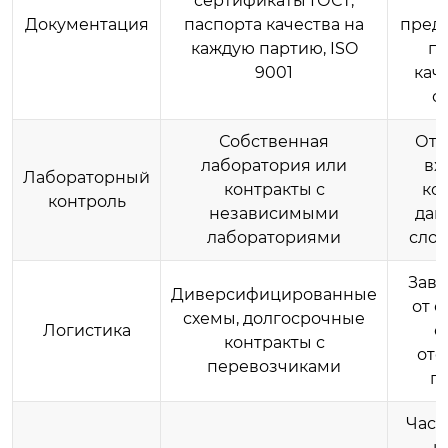
сертификаты ГОСТ,
Документация
паспорта качества на
пред
каждую партию, ISO
па
9001
кач
о
Собственная
Отс
лаборатория или
вх
Лабораторный
контракты с
ко
контроль
независимыми
дан
лабораториями
слов
Зави
Диверсифицированные
от 
схемы, долгосрочные
Логистика
с
контракты с
отс
перевозчиками
п
Част
ю