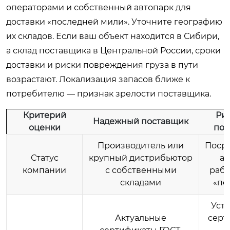
операторами и собственный автопарк для
доставки «последней мили». Уточните географию
их складов. Если ваш объект находится в Сибири,
а склад поставщика в Центральной России, сроки
доставки и риски повреждения груза в пути
возрастают. Локализация запасов ближе к
потребителю — признак зрелости поставщика.
Критерий
Ри
Надежный поставщик
оценки
пос
Производитель или
Посре
Статус
крупный дистрибьютор
ак
компании
с собственными
раб
складами
«по
Уст
Актуальные
серт