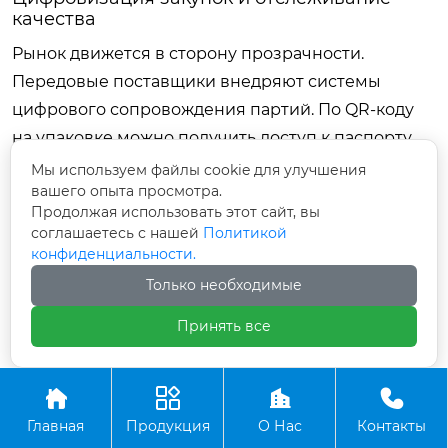
качества
Рынок движется в сторону прозрачности.
Передовые поставщики внедряют системы
цифрового сопровождения партий. По QR-коду
на упаковке можно получить доступ к паспорту
качества, результатам лабораторных испытаний и
Мы используем файлы cookie для улучшения
вашего опыта просмотра.
данным о происхождении сырья. Это повышает
Продолжая использовать этот сайт, вы
доверие покупателей и упрощает процедуру
соглашаетесь с нашей
Политикой
приемки.
конфиденциальности.
Только необходимые
В 2025-2026 годах ожидается интеграция систем
мониторинга расхода реагентов с данными о
Принять все
погодных условиях. Это позволит
оптимизировать закупки в режиме реального




времени, избегая как дефицита, так и
Главная
Продукция
О Нас
Контакты
затоваривания. Выбирайте поставщиков,