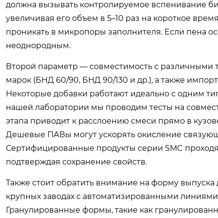
должна вызывать контролируемое вспенивание бит
увеличивая его объем в 5–10 раз на короткое вре
проникать в микропоры заполнителя. Если пена ос
неоднородным.
Второй параметр — совместимость с различными 
марок (БНД 60/90, БНД 90/130 и др.), а также имп
Некоторые добавки работают идеально с одним ти
нашей лаборатории мы проводим тесты на совмест
этапа приводит к расслоению смеси прямо в кузове
Дешевые ПАВы могут ускорять окисление связующег
Сертифицированные продукты серии SMC проходят 
подтверждая сохранение свойств.
Также стоит обратить внимание на форму выпуска
крупных заводах с автоматизированными линиями,
Гранулированные формы, такие как гранулированн