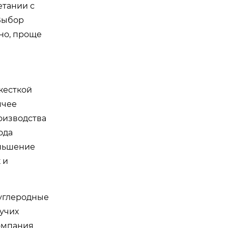
етании с
Выбор
но, проще
жесткой
ячее
оизводства
ода
еньшение
 и
 углеродные
тучих
Компания