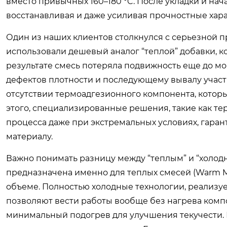
вместо привычных 160–180 °C. После укладки и нач
восстанавливая и даже усиливая прочностные хара
Один из наших клиентов столкнулся с серьезной п
использовали дешевый аналог “теплой” добавки, к
результате смесь потеряла подвижность еще до м
дефектов плотности и последующему вывалу участк
отсутствии термоадгезионного компонента, которы
этого, специализированные решения, такие как т
процесса даже при экстремальных условиях, гара
материалу.
Важно понимать разницу между “теплым” и “холодн
предназначена именно для теплых смесей (Warm Mi
объеме. Полностью холодные технологии, реализу
позволяют вести работы вообще без нагрева ком
минимальный подогрев для улучшения текучести. 