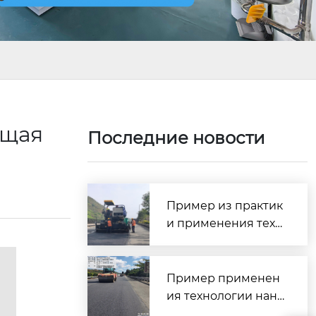
ущая
Последние новости
Пример из практик
и применения техн
ологии сверхтонког
о износостойкого п
окрытия SMC — про
Пример применен
ект профилактичес
ия технологии нане
кого обслуживания
сения сверхтонкого