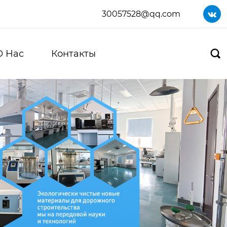
30057528@qq.com

О Нас
Контакты
