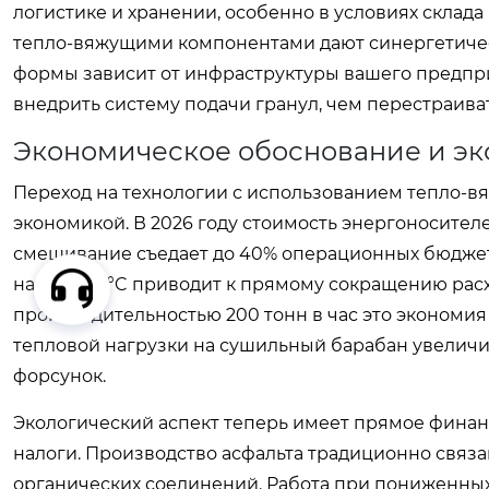
логистике и хранении, особенно в условиях склада
тепло-вяжущими компонентами дают синергетичес
формы зависит от инфраструктуры вашего предпри
внедрить систему подачи гранул, чем перестраива
Экономическое обоснование и эко
Переход на технологии с использованием тепло-вя
экономикой. В 2026 году стоимость энергоносител
смешивание съедает до 40% операционных бюдже
на 40–100 °C приводит к прямому сокращению расход
производительностью 200 тонн в час это экономия
тепловой нагрузки на сушильный барабан увеличив
форсунок.
Экологический аспект теперь имеет прямое финан
налоги. Производство асфальта традиционно связан
органических соединений. Работа при пониженных