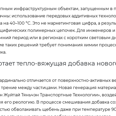
упным инфраструктурным объектам, запущенным в п
значны: использование передовых аддитивных технол
на 40–100 °C. Это не маркетинговая цифра, а резуль
ецифических полимерных цепочек. Для инженеров и
мний период или в регионах с коротким световым д
ие таких решений требует понимания химии процесса
ка.
отает тепло-вяжущая добавка новог
рдинально отличается от поверхностно-активных в
 трение между частицами. Новая генерация материа
 Жуйтай Тяньчэн Транспортные Технологии», воздей
я его реологию. В процессе смешивания добавка со
стью обволакивать щебень даже при температуре 90