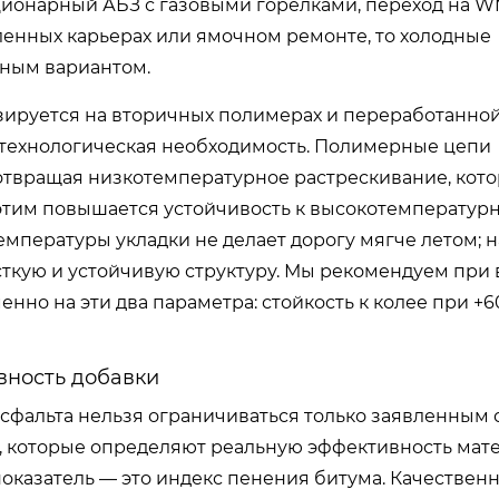
тационарный АБЗ с газовыми горелками, переход на W
аленных карьерах или ямочном ремонте, то холодные
ным вариантом.
зируется на вторичных полимерах и переработанной
 а технологическая необходимость. Полимерные цепи
отвращая низкотемпературное растрескивание, кот
этим повышается устойчивость к высокотемператур
мпературы укладки не делает дорогу мягче летом; н
ткую и устойчивую структуру. Мы рекомендуем при
но на эти два параметра: стойкость к колее при +60
вность добавки
асфальта нельзя ограничиваться только заявленным
, которые определяют реальную эффективность мат
оказатель — это индекс пенения битума. Качественн