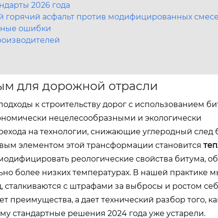
ндарты 2026 года
й горячий асфальт против модифицированных смес
чные ошибки
роизводителей
ным для дорожной отрасли
е подходы к строительству дорог с использованием б
кономически нецелесообразными и экологически
ехода на технологии, снижающие углеродный след 
евым элементом этой трансформации становится
теп
т модифицировать реологические свойства битума, о
ьно более низких температурах. В нашей практике м
д, сталкиваются с штрафами за выбросы и ростом се
яет преимущества, а дает технический разбор того, к
му стандартные решения 2024 года уже устарели.