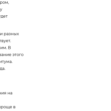
ром,
у
удет
и разных
вует.
им. В
вание этого
итума.
да.
ния на
проще в