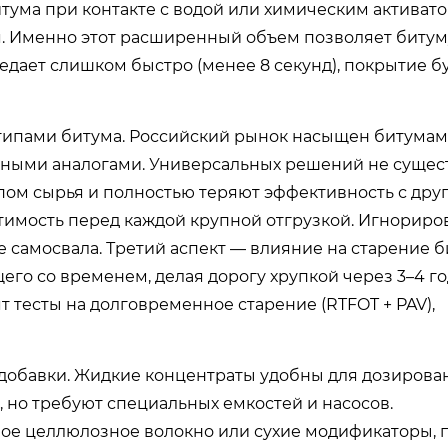
ума при контакте с водой или химическим активато
мя. Именно этот расширенный объем позволяет битум
едает слишком быстро (менее 8 секунд), покрытие б
типами битума. Российский рынок насыщен битумам
ортными аналогами. Универсальных решений не сущест
пом сырья и полностью теряют эффективность с друг
имость перед каждой крупной отгрузкой. Игнориро
 самосвала. Третий аспект — влияние на старение б
о со временем, делая дорогу хрупкой через 3–4 го
тесты на долговременное старение (RTFOT + PAV),
 добавки. Жидкие концентраты удобны для дозирова
 но требуют специальных емкостей и насосов.
ое целлюлозное волокно или сухие модификаторы, 