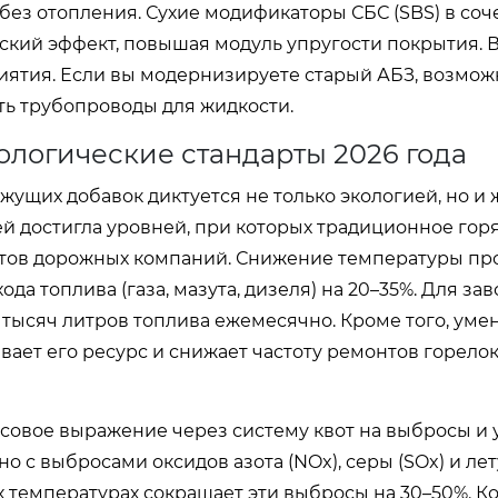
 без отопления. Сухие модификаторы СБС (SBS) в соч
кий эффект, повышая модуль упругости покрытия. 
ятия. Если вы модернизируете старый АБЗ, возмож
ть трубопроводы для жидкости.
логические стандарты 2026 года
жущих добавок диктуется не только экологией, но и 
ей достигла уровней, при которых традиционное гор
тов дорожных компаний. Снижение температуры пр
а топлива (газа, мазута, дизеля) на 20–35%. Для зав
 тысяч литров топлива ежемесячно. Кроме того, ум
ает его ресурс и снижает частоту ремонтов горелок
совое выражение через систему квот на выбросы и
о с выбросами оксидов азота (NOx), серы (SOx) и ле
 температурах сокращает эти выбросы на 30–50%. 