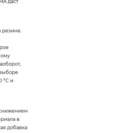
MA даст
 резине.
орое
ному
аоборот,
 выборе
 °C и
 снижением
ериала в
ая добавка