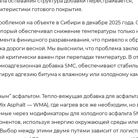
ала остывания структура добавки перестраивается,
ктеристики готового покрытия.
роблемой на объекте в Сибири в декабре 2025 года.
оторый обеспечивал снижение температуры только на
омента финишного разравнивания, что привело к о
а дороги весной. Мы выяснили, что проблема заклю
й критически важен при перепадах температур. В о
ермоадгезионная добавка SMC, обеспечивают стабил
нтируя адгезию битума к влажному или холодному к
ым” асфальтом. Тепло-вяжущая добавка для асфальт
x Asphalt — WMA), где нагрев все же необходим, но
емые через модификаторы для холодного асфальта S
понентов, используя энергию окружающей среды или
Выбор между этими двумя путями зависит от логист