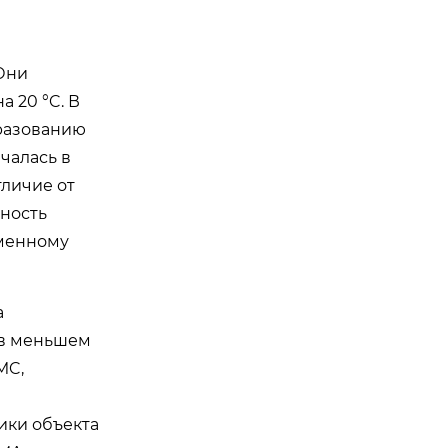
 Они
 20 °C. В
бразованию
чалась в
тличие от
ьность
аменному
а
 в меньшем
MC,
ики объекта