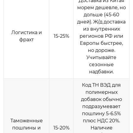
Доставка из Китая
морем дешевле, но
дольше (45-60
дней). Ж/д доставка
из внутренних
Логистика и
15-25%
регионов РФ или
фрахт
Европы быстрее,
но дороже.
Учитывайте
сезонные
надбавки.
Код ТН ВЭД для
полимерных
добавок обычно
подразумевает
пошлину 5-6.5%
Таможенные
плюс НДС 20%.
пошлины и
15-20%
Наличие