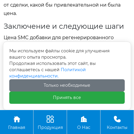
от сделки, какой бы привлекательной ни была
цена.
Заключение и следующие шаги
Цена SMC добавки для регенерированного
асфальта — это инвестиция в долговечность
Мы используем файлы cookie для улучшения
дорожного полотна. Экономия на качестве
вашего опыта просмотра.
полимера иллюзорна и приводит к кратному
Продолжая использовать этот сайт, вы
соглашаетесь с нашей
Политикой
росту затрат на содержание дороги. В текущих
конфиденциальности.
рыночных условиях 2025-2026 годов оптимальной
Только необходимые
стратегией является работа с проверенными
поставщиками, способными обеспечить
Принять все
стабильность характеристик от партии к партии,
будь то российские производители или




надежные китайские заводы с контролем
Главная
Продукция
О Нас
Контакты
качества, такие как «Пекин Жуйтай Тяньчэн